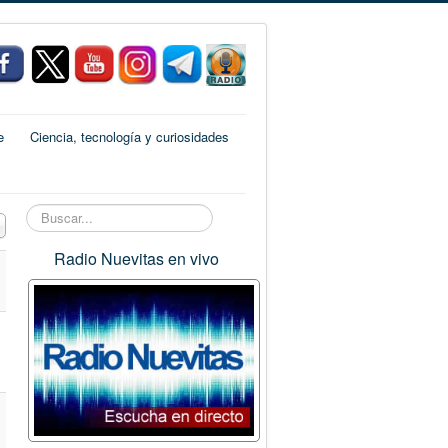
e
Ciencia, tecnología y curiosidades
Buscar...
 a mostrar
Radio Nuevitas en vivo