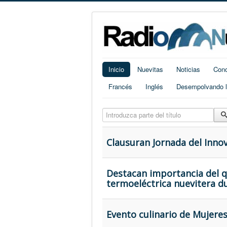
Inicio
Nuevitas
Noticias
Cono
Francés
Inglés
Desempolvando la
Introduzca parte del título
Clausuran Jornada del Inno
Destacan importancia del 
termoeléctrica nuevitera d
Evento culinario de Mujere