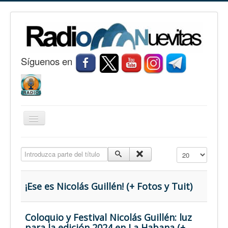
S
í
guenos en
Cambiar
navegación
Inicio
Introduzca parte del título
Cantidad a mostr
Nuevitas
Noticias
¡Ese es Nicolás Guillén! (+ Fotos y Tuit)
Conozca Nuevitas
Fotorreportaje
Coloquio y Festival Nicolás Guillén: luz
para la edición 2024 en La Habana (+