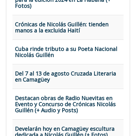
Opinión
Fotos)
En audio
Medio Ambiente
Crónicas de Nicolás Guillén: tienden
manos a la excluida Haití
Ciencia, tecnología y curiosidades
Francés
Cuba rinde tributo a su Poeta Nacional
Inglés
Nicolás Guillén
Desempolvando la historia
Del 7 al 13 de agosto Cruzada Literaria
en Camagüey
Destacan obras de Radio Nuevitas en
Evento y Concurso de Crónicas Nicolás
Guillén (+ Audio y Posts)
Develarán hoy en Camagüey escultura
dedicada a Nicolás Guillén (+ Fotos)