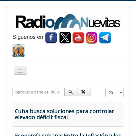
S
í
guenos en
Cambiar
navegación
Inicio
Introduzca parte del título
Cantidad a mostr
Nuevitas
Noticias
Cuba busca soluciones para controlar
elevado déficit fiscal
Conozca Nuevitas
Fotorreportaje
Economía cubana: Entre la inflación y los