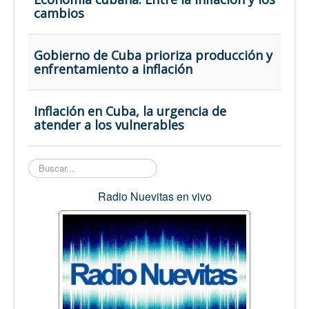
Opinión
cambios
En audio
Medio Ambiente
Gobierno de Cuba prioriza producción y
enfrentamiento a inflación
Ciencia, tecnología y curiosidades
Francés
Inflación en Cuba, la urgencia de
Inglés
atender a los vulnerables
Desempolvando la historia
Buscar...
Radio Nuevitas en vivo