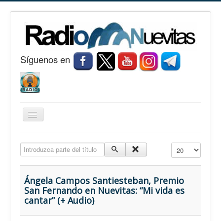
S
í
guenos en
Cambiar
navegación
Inicio
Introduzca parte del título
Cantidad a mostr
Nuevitas
Noticias
Ángela Campos Santiesteban, Premio
San Fernando en Nuevitas: “Mi vida es
Conozca Nuevitas
cantar” (+ Audio)
Fotorreportaje