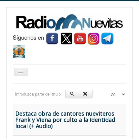
S
í
guenos en
Cambiar
navegación
Inicio
Introduzca parte del título
Cantidad a mostr
Nuevitas
Noticias
Destaca obra de cantores nueviteros
Frank y Viena por culto a la identidad
Conozca Nuevitas
local (+ Audio)
Fotorreportaje