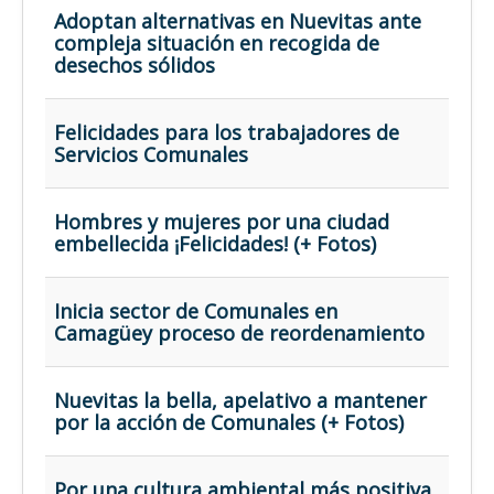
Opinión
Adoptan alternativas en Nuevitas ante
compleja situación en recogida de
En audio
desechos sólidos
Medio Ambiente
Ciencia, tecnología y curiosidades
Felicidades para los trabajadores de
Servicios Comunales
Francés
Inglés
Hombres y mujeres por una ciudad
Desempolvando la historia
embellecida ¡Felicidades! (+ Fotos)
Inicia sector de Comunales en
Camagüey proceso de reordenamiento
Nuevitas la bella, apelativo a mantener
por la acción de Comunales (+ Fotos)
Por una cultura ambiental más positiva