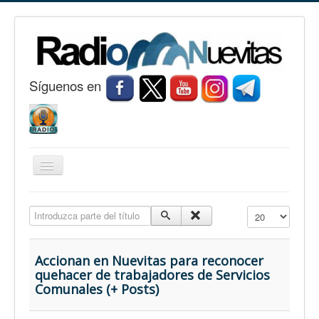
S
í
guenos en
Cambiar
navegación
Inicio
Introduzca parte del título
Cantidad a mostr
Nuevitas
Noticias
Accionan en Nuevitas para reconocer
quehacer de trabajadores de Servicios
Conozca Nuevitas
Comunales (+ Posts)
Fotorreportaje