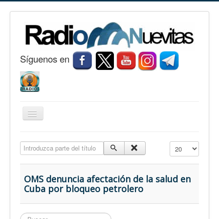
S
í
guenos en
Cambiar
navegación
Inicio
Introduzca parte del título
Cantidad a mostr
Nuevitas
Noticias
OMS denuncia afectación de la salud en
Cuba por bloqueo petrolero
Conozca Nuevitas
Fotorreportaje
Buscar...