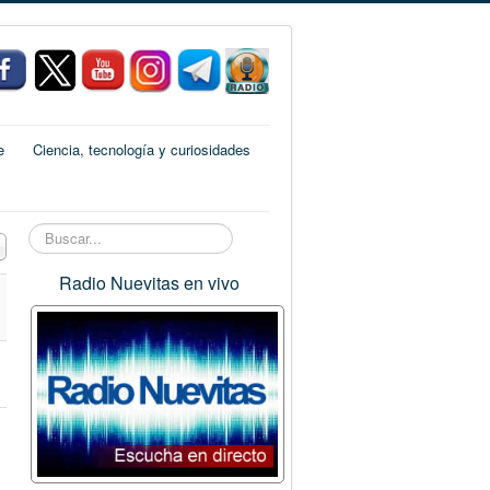
e
Ciencia, tecnología y curiosidades
Buscar...
 a mostrar
Radio Nuevitas en vivo