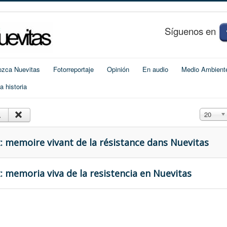
S
í
guenos en
zca Nuevitas
Fotorreportaje
Opinión
En audio
Medio Ambient
 historia
Cantidad
20
 memoire vivant de la résistance dans Nuevitas
 memoria viva de la resistencia en Nuevitas