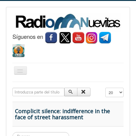
S
í
guenos en
Cambiar
navegación
Inicio
Introduzca parte del título
Cantidad a mostr
Nuevitas
Noticias
Complicit silence: indifference in the
face of street harassment
Conozca Nuevitas
Fotorreportaje
Buscar...