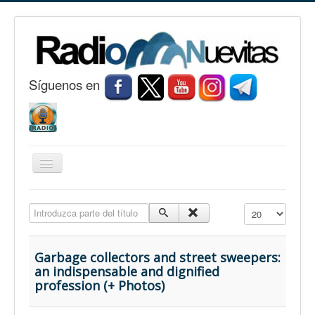
S
í
guenos en
Cambiar
navegación
Inicio
Introduzca parte del título
Cantidad a mostr
Nuevitas
Noticias
Garbage collectors and street sweepers:
an indispensable and dignified
Conozca Nuevitas
profession (+ Photos)
Fotorreportaje