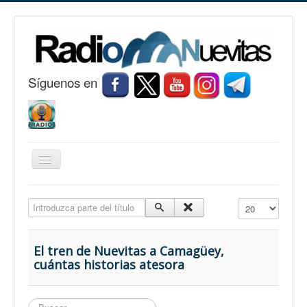
S
í
guenos en
Cambiar
navegación
Inicio
Introduzca parte del título
Cantidad a mostr
Nuevitas
Noticias
El tren de Nuevitas a Camagüey,
cuántas historias atesora
Conozca Nuevitas
Fotorreportaje
Buscar...