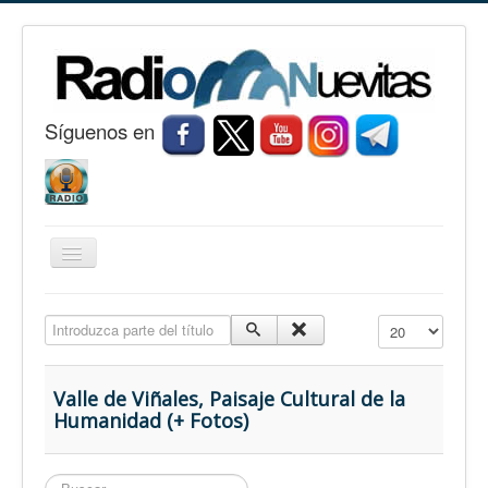
S
í
guenos en
Cambiar
navegación
Inicio
Introduzca parte del título
Cantidad a mostr
Nuevitas
Noticias
Valle de Viñales, Paisaje Cultural de la
Humanidad (+ Fotos)
Conozca Nuevitas
Fotorreportaje
Buscar...