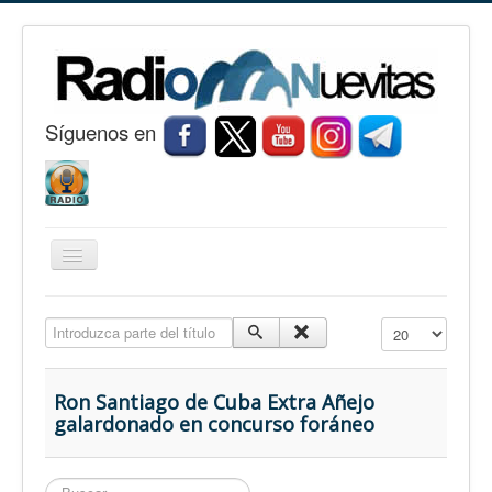
S
í
guenos en
Cambiar
navegación
Inicio
Introduzca parte del título
Cantidad a mostr
Nuevitas
Noticias
Ron Santiago de Cuba Extra Añejo
galardonado en concurso foráneo
Conozca Nuevitas
Fotorreportaje
Buscar...