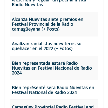
Opinión
Radio Nuevitas
En audio
Medio Ambiente
Alcanza Nuevitas siete premios en
Festival Provincial de la Radio
Ciencia, tecnología y curiosidades
camagüeyana (+ Posts)
Francés
Inglés
Analizan radialistas nueviteros su
quehacer en el 2022 (+ Fotos)
Desempolvando la historia
Bien representada estará Radio
Nuevitas en Festival Nacional de Radio
2024
Bien représenté sera Radio Nuevitas en
Festival National de Radio 2024
Camagüey Provincial Radio Festival and