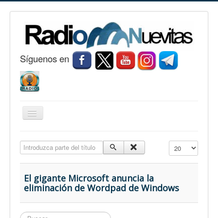
S
í
guenos en
Cambiar
navegación
Inicio
Introduzca parte del título
Cantidad a mostr
Nuevitas
Noticias
El gigante Microsoft anuncia la
eliminación de Wordpad de Windows
Conozca Nuevitas
Fotorreportaje
Buscar...