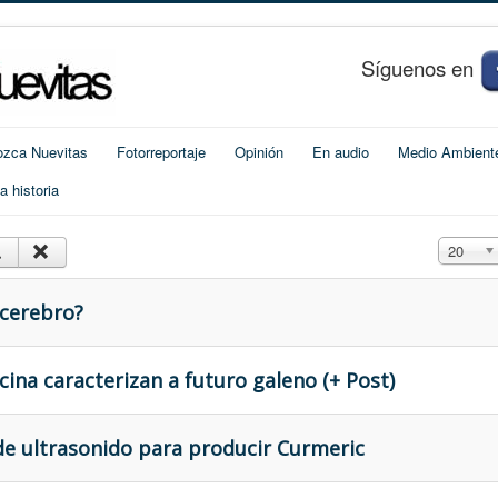
S
í
guenos en
zca Nuevitas
Fotorreportaje
Opinión
En audio
Medio Ambient
 historia
Cantidad
20
 cerebro?
ina caracterizan a futuro galeno (+ Post)
e ultrasonido para producir Curmeric