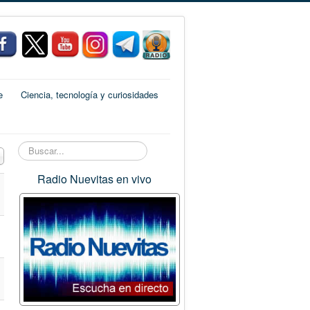
e
Ciencia, tecnología y curiosidades
Buscar...
 a mostrar
Radio Nuevitas en vivo