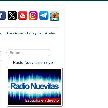
e
Ciencia, tecnología y curiosidades
Buscar...
 a mostrar
Radio Nuevitas en vivo