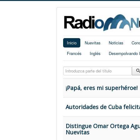
Inicio
Nuevitas
Noticias
Cono
Francés
Inglés
Desempolvando la
Introduzca parte del título
¡Papá, eres mi superhéroe!
Autoridades de Cuba felicit
Distingue Omar Ortega Agui
Nuevitas