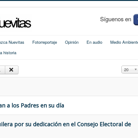
S
í
guenos en
zca Nuevitas
Fotorreportaje
Opinión
En audio
Medio Ambient
 historia
Cantidad
20
an a los Padres en su día
lera por su dedicación en el Consejo Electoral de