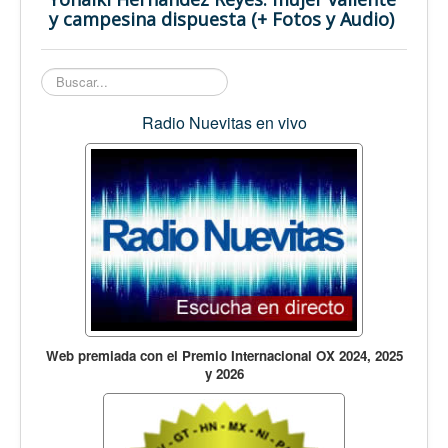
Opinión
y campesina dispuesta (+ Fotos y Audio)
En audio
Medio Ambiente
Buscar...
Ciencia, tecnología y curiosidades
Radio Nuevitas en vivo
Francés
Inglés
Desempolvando la historia
Web premiada con el Premio Internacional OX 2024, 2025
y 2026