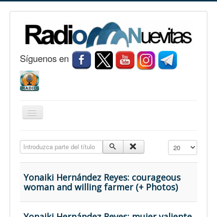
S
í
guenos en
Cambiar
navegación
Inicio
Introduzca parte del título
Cantidad a mostr
Nuevitas
Noticias
Yonaiki Hernández Reyes: courageous
woman and willing farmer (+ Photos)
Conozca Nuevitas
Fotorreportaje
Yonaiki Hernández Reyes: mujer valiente