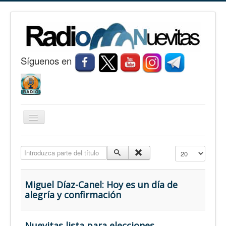
S
í
guenos en
Cambiar
navegación
Inicio
Introduzca parte del título
Cantidad a mostr
Nuevitas
Noticias
Miguel Díaz-Canel: Hoy es un día de
alegría y confirmación
Conozca Nuevitas
Fotorreportaje
Nuevitas lista para elecciones