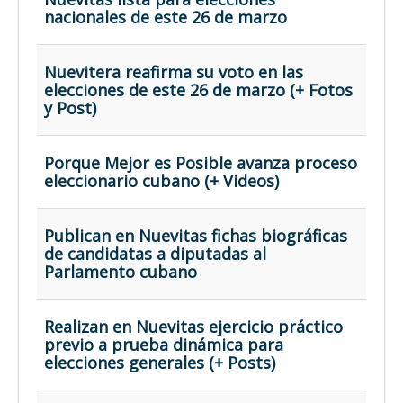
Opinión
nacionales de este 26 de marzo
En audio
Medio Ambiente
Nuevitera reafirma su voto en las
elecciones de este 26 de marzo (+ Fotos
Ciencia, tecnología y curiosidades
y Post)
Francés
Inglés
Porque Mejor es Posible avanza proceso
eleccionario cubano (+ Videos)
Desempolvando la historia
Publican en Nuevitas fichas biográficas
de candidatas a diputadas al
Parlamento cubano
Realizan en Nuevitas ejercicio práctico
previo a prueba dinámica para
elecciones generales (+ Posts)