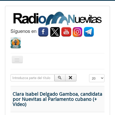
S
í
guenos en
Cambiar
navegación
Inicio
Introduzca parte del título
Cantidad a mostr
Nuevitas
Noticias
Clara Isabel Delgado Gamboa, candidata
por Nuevitas al Parlamento cubano (+
Conozca Nuevitas
Video)
Fotorreportaje