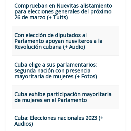
Opinión
Comprueban en Nuevitas alistamiento
para elecciones generales del próximo
En audio
26 de marzo (+ Tuits)
Medio Ambiente
Ciencia, tecnología y curiosidades
Con elección de diputados al
Parlamento apoyan nueviteros a la
Francés
Revolución cubana (+ Audio)
Inglés
Desempolvando la historia
Cuba elige a sus parlamentarios:
segunda nación con presencia
mayoritaria de mujeres (+ Fotos)
Cuba exhibe participación mayoritaria
de mujeres en el Parlamento
Cuba: Elecciones nacionales 2023 (+
Audios)