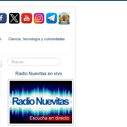
e
Ciencia, tecnología y curiosidades
Buscar...
 a mostrar
Radio Nuevitas en vivo