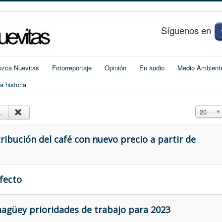
S
í
guenos en
zca Nuevitas
Fotorreportaje
Opinión
En audio
Medio Ambient
 historia
Cantidad
20
ibución del café con nuevo precio a partir de
fecto
agüey prioridades de trabajo para 2023