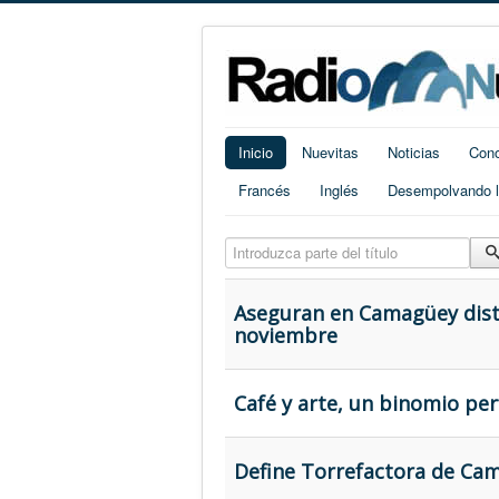
Inicio
Nuevitas
Noticias
Cono
Francés
Inglés
Desempolvando la
Introduzca parte del título
Aseguran en Camagüey distr
noviembre
Café y arte, un binomio per
Define Torrefactora de Cam