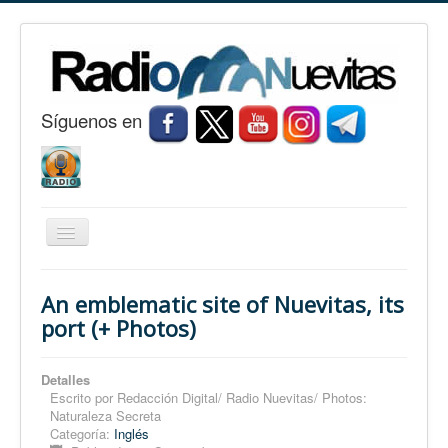
S
í
guenos en
Cambiar
navegación
Inicio
An emblematic site of Nuevitas, its
Nuevitas
port (+ Photos)
Noticias
Detalles
Conozca Nuevitas
Escrito por
Redacción Digital/ Radio Nuevitas/ Photos:
Naturaleza Secreta
Fotorreportaje
Categoría:
Inglés