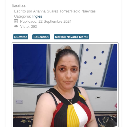
Detalles
Escrito por
Arianna Suárez Torrez/Radio Nuevitas
Categoría:
Inglés
Publicado: 22 Septiembre 2024
Visto: 293
Nuevitas
Education
Maribel Navarro Morell