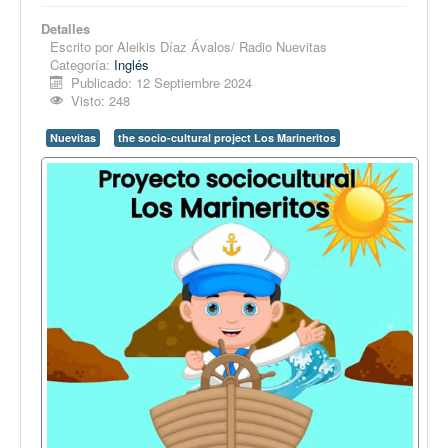
Detalles
Escrito por
Aleikis Díaz Ávalos/ Radio Nuevitas
Categoría:
Inglés
Publicado: 12 Septiembre 2024
Visto: 248
Nuevitas
the socio-cultural project Los Marineritos