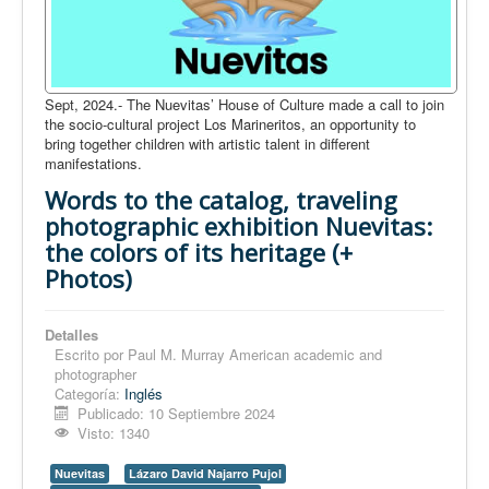
Sept, 2024.- The Nuevitas’ House of Culture made a call to join
the socio-cultural project Los Marineritos, an opportunity to
bring together children with artistic talent in different
manifestations.
Words to the catalog, traveling
photographic exhibition Nuevitas:
the colors of its heritage (+
Photos)
Detalles
Escrito por
Paul M. Murray American academic and
photographer
Categoría:
Inglés
Publicado: 10 Septiembre 2024
Visto: 1340
Nuevitas
Lázaro David Najarro Pujol