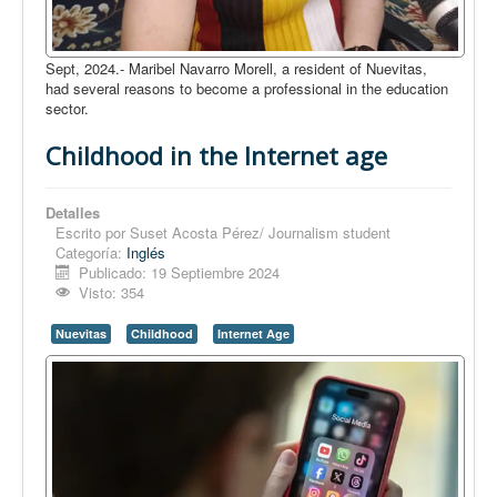
Sept, 2024.- Maribel Navarro Morell, a resident of Nuevitas,
had several reasons to become a professional in the education
sector.
Childhood in the Internet age
Detalles
Escrito por
Suset Acosta Pérez/ Journalism student
Categoría:
Inglés
Publicado: 19 Septiembre 2024
Visto: 354
Nuevitas
Childhood
Internet Age