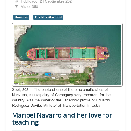
Opinión
Publicado: 24 Septiembre 2024
Visto: 358
En audio
Nuevitas
The Nuevitas port
Medio Ambiente
Ciencia, tecnología y curiosidades
Francés
Inglés
Desempolvando la historia
Sept, 2024.- The photo of one of the emblematic sites of
Nuevitas, municipality of Camagüey very important for the
country, was the cover of the Facebook profile of Eduardo
Rodríguez Dávila, Minister of Transportation in Cuba.
Maribel Navarro and her love for
teaching