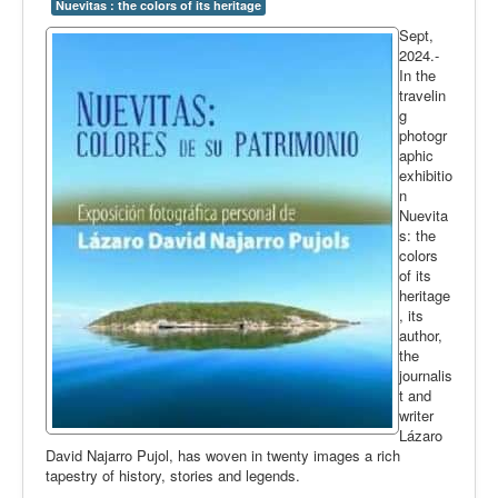
Nuevitas : the colors of its heritage
Sept,
2024.-
In the
travelin
g
photogr
aphic
exhibitio
n
Nuevita
s: the
colors
of its
heritage
, its
author,
the
journalis
t and
writer
Lázaro
David Najarro Pujol, has woven in twenty images a rich
tapestry of history, stories and legends.