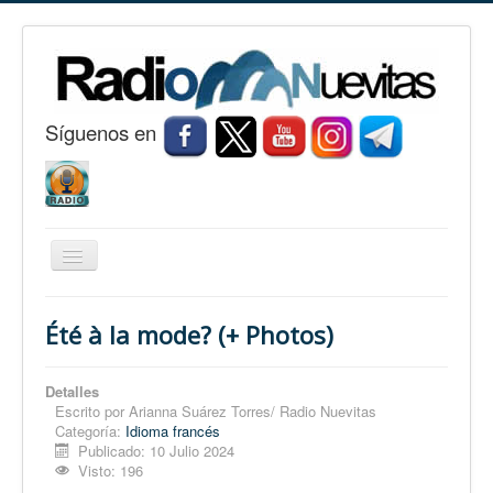
S
í
guenos en
Cambiar
navegación
Inicio
Été à la mode? (+ Photos)
Nuevitas
Noticias
Detalles
Escrito por
Arianna Suárez Torres/ Radio Nuevitas
Conozca Nuevitas
Categoría:
Idioma francés
Publicado: 10 Julio 2024
Fotorreportaje
Visto: 196