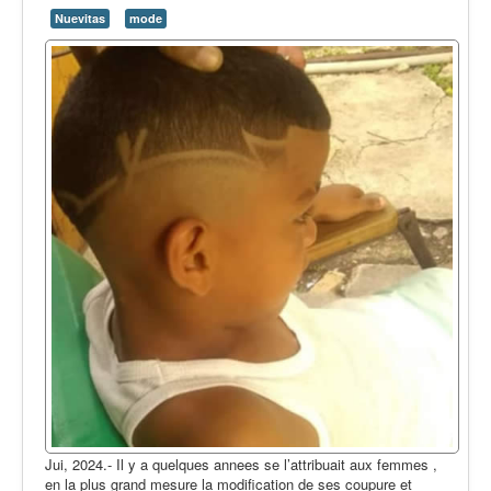
Opinión
Nuevitas
mode
En audio
Medio Ambiente
Ciencia, tecnología y curiosidades
Francés
Inglés
Desempolvando la historia
Jui, 2024.- Il y a quelques annees se l’attribuait aux femmes ,
en la plus grand mesure la modification de ses coupure et