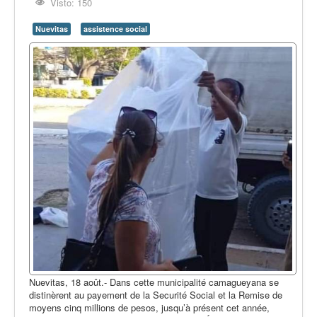
Opinión
Visto: 150
En audio
Nuevitas
assistence social
Medio Ambiente
Ciencia, tecnología y curiosidades
Francés
Inglés
Desempolvando la historia
Nuevitas, 18 août.- Dans cette municipalité camagueyana se
distinèrent au payement de la Securité Social et la Remise de
moyens cinq millions de pesos, jusqu’à présent cet année,