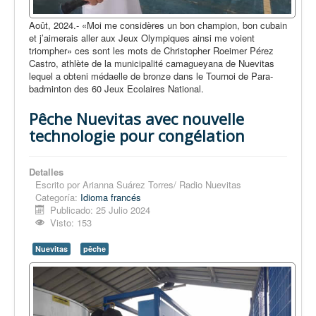
Août, 2024.- «Moi me considères un bon champion, bon cubain
et j’aimerais aller aux Jeux Olympiques ainsi me voient
triompher» ces sont les mots de Christopher Roeimer Pérez
Castro, athlète de la municipalité camagueyana de Nuevitas
lequel a obteni médaelle de bronze dans le Tournoi de Para-
badminton des 60 Jeux Ecolaires National.
Pêche Nuevitas avec nouvelle
technologie pour congélation
Detalles
Escrito por
Arianna Suárez Torres/ Radio Nuevitas
Categoría:
Idioma francés
Publicado: 25 Julio 2024
Visto: 153
Nuevitas
pêche