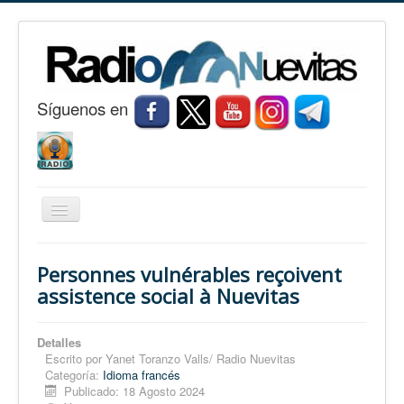
S
í
guenos en
Cambiar
navegación
Inicio
Personnes vulnérables reçoivent
Nuevitas
assistence social à Nuevitas
Noticias
Detalles
Conozca Nuevitas
Escrito por
Yanet Toranzo Valls/ Radio Nuevitas
Categoría:
Idioma francés
Fotorreportaje
Publicado: 18 Agosto 2024