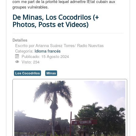
com me part de la priorité lequel admettre lÉtat cubain aux
groupes vulnérables.
De Minas, Los Cocodrilos (+
Photos, Posts et Videos)
Detalles
Escrito por
Arianna Suárez Torres/ Radio Nuevitas
Categoría:
Idioma francés
Publicado: 15 Agosto 2024
Visto: 234
Los Cocodrilos
Minas