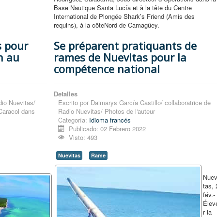
Base Nautique Santa Lucía et à la tête du Centre
International de Plongée Shark’s Friend (Amis des
requins), à la côteNord de Camagüey.
s pour
Se préparent pratiquants de
n au
rames de Nuevitas pour la
compétence national
Detalles
dio Nuevitas/
Escrito por
Daimarys García Castillo/ collaboratrice de
 Caracol dans
Radio Nuevitas/ Photos de l'auteur
Categoría:
Idioma francés
Publicado: 02 Febrero 2022
Visto: 493
Nuevitas
Rame
Nuev
tas, 
fév.-
Élev
r la