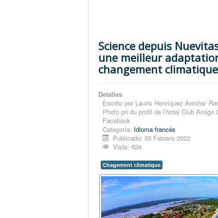
Science depuis Nuevita
une meilleur adaptatio
changement climatique
Detalles
Escrito por
Lauris Henríquez Arocha/ Ra
Photo pri du profil de l’hotel Club Amigo
Facebook
Categoría:
Idioma francés
Publicado: 05 Febrero 2022
Visto: 624
Chagement climatique