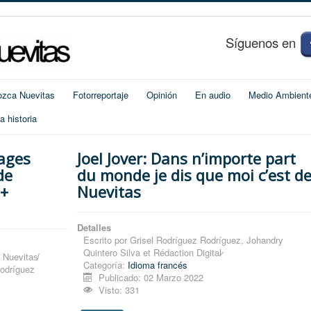
S
í
guenos en
zca Nuevitas
Fotorreportaje
Opinión
En audio
Medio Ambient
 historia
sages
Joel Jover: Dans n’importe part
de
du monde je dis que moi c’est d
Nuevitas
Detalles
Escrito por
Grisel Rodríguez Rodríguez, Johandry
Quintero Silva et Rédaction Digital̷
 Nuevitas̸
Categoría:
Idioma francés
Rodríguez
Publicado: 02 Marzo 2022
Visto: 331