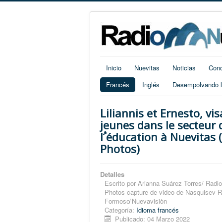
Inicio
Nuevitas
Noticias
Cono
Francés
Inglés
Desempolvando la
Liliannis et Ernesto, vi
jeunes dans le secteur 
lﹸéducation à Nuevitas (+
Photos)
Detalles
Escrito por
Arianna Suárez Torres/ Radio
Photos capture de video de Nasquisev 
Formoso̸ Nuevavisiȯn
Categoría:
Idioma francés
Publicado: 04 Marzo 2022