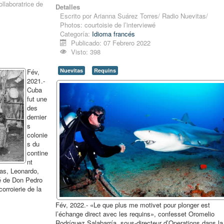
ollaboratrice de
Detalles
Escrito por
Arianna Suárez Torres/ Radio Nuevitas/
Photos: courtoisie de l’interviewé
Categoría:
Idioma francés
Publicado: 07 Febrero 2022
Visto: 398
Nuevitas
Requins
Fév,
2021.-
Cuba
fut une
des
dernier
s
colonie
s du
contine
nt
tas, Leonardo,
té de Don Pedro
corroierie de la
Fév, 2022.- «Le que plus me motivet pour plonger est
l’échange direct avec les requins», confesset Oromelio
Rodríguez Salabarría, sous-directeur d’Operations dans la