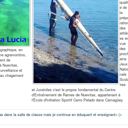
quali
é de
la
prép
ratio
des
athlè
es e
vue
des
ographique, en
proc
ire agramontino,
ains
ment de
Jeux
à Nuevitas,
Nati
rveillance et
nals
n au chagement
Scol
ires
et Juvéniles c'est le propos fondamental du Centre
d'Entraînement de Rames de Nuevitas, appartenant á
l'École d'Initiation Sportif Cerro Pelado dans Camagüey.
 dans la salle de classe mais je continue en éduquant et enseignant» (+