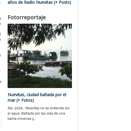
años de Radio Nuevitas (+ Posts)
t
Fotorreportaje
a
n
t
n
h
o
a
Nuevitas, ciudad bañada por el
mar (+ Fotos)
Abr, 2026.- Nuevitas no se entiende sin
el agua. Bañada por las olas de una
bahía inmensa y...