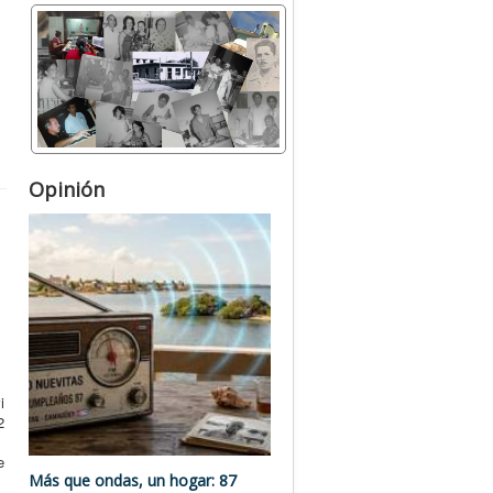
Opinión
i
2
e
Más que ondas, un hogar: 87