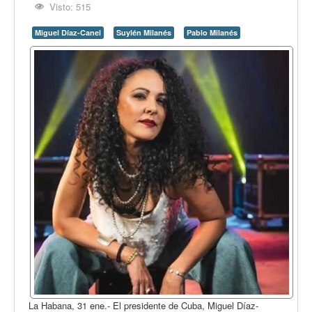
Visto: 515
Miguel Díaz-Canel
Suylén Milanés
Pablo Milanés
La Habana, 31 ene.- El presidente de Cuba, Miguel Díaz-