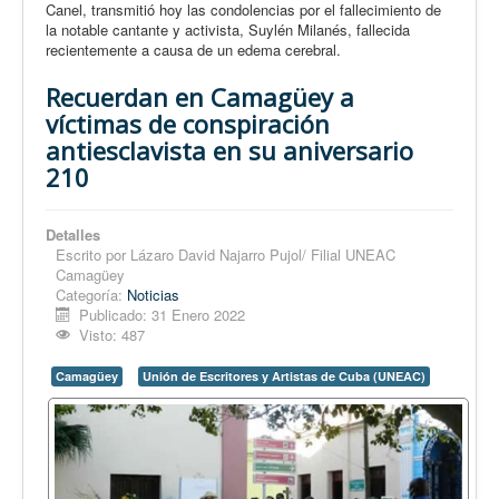
Canel, transmitió hoy las condolencias por el fallecimiento de
la notable cantante y activista, Suylén Milanés, fallecida
recientemente a causa de un edema cerebral.
Recuerdan en Camagüey a
víctimas de conspiración
antiesclavista en su aniversario
210
Detalles
Escrito por
Lázaro David Najarro Pujol/ Filial UNEAC
Camagüey
Categoría:
Noticias
Publicado: 31 Enero 2022
Visto: 487
Camagüey
Unión de Escritores y Artistas de Cuba (UNEAC)