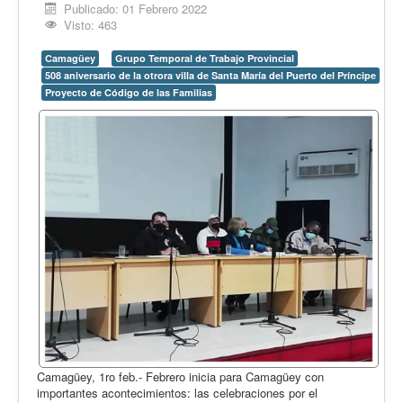
Opinión
Publicado: 01 Febrero 2022
Visto: 463
En audio
Camagüey
Grupo Temporal de Trabajo Provincial
Medio Ambiente
508 aniversario de la otrora villa de Santa María del Puerto del Príncipe
Proyecto de Código de las Familias
Ciencia, tecnología y curiosidades
Francés
Inglés
Desempolvando la historia
Camagüey, 1ro feb.- Febrero inicia para Camagüey con
importantes acontecimientos: las celebraciones por el