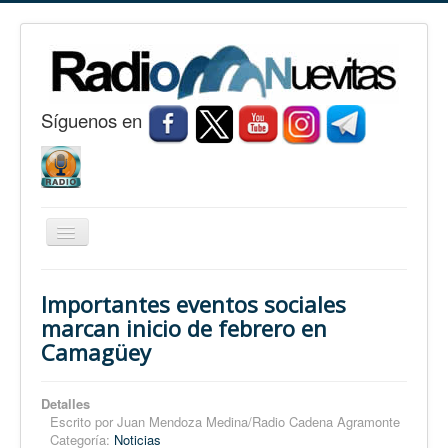
S
í
guenos en
Cambiar
navegación
Inicio
Importantes eventos sociales
Nuevitas
marcan inicio de febrero en
Camagüey
Noticias
Conozca Nuevitas
Detalles
Fotorreportaje
Escrito por
Juan Mendoza Medina/Radio Cadena Agramonte
Categoría:
Noticias