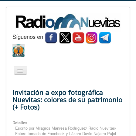
S
í
guenos en
Cambiar
navegación
Inicio
Invitación a expo fotográfica
Nuevitas
Nuevitas: colores de su patrimonio
(+ Fotos)
Noticias
Conozca Nuevitas
Detalles
Fotorreportaje
Escrito por
Milagros Manresa Rodríguez/ Radio Nuevitas/
Fotos: tomada de Facebook y Lázaro David Najarro Pujol