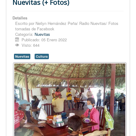
Nuevitas (+ Fotos)
Detalles
Escrito por
Neilyn Hernández Peña/ Radio Nuevitas/ Fotos
tomadas de Facebook
Categoría:
Nuevitas
Publicado: 05 Enero 2022
Visto: 644
Nuevitas
Cultura