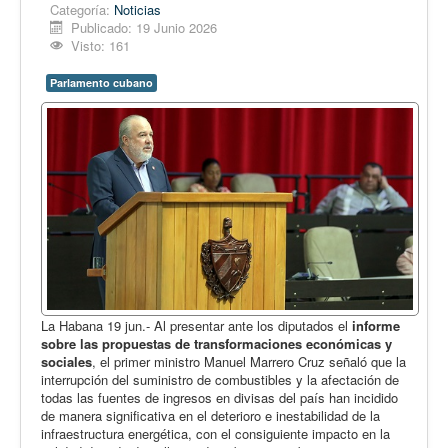
Opinión
Categoría:
Noticias
Publicado: 19 Junio 2026
En audio
Visto: 161
Medio Ambiente
Parlamento cubano
Ciencia, tecnología y curiosidades
Francés
Inglés
Desempolvando la historia
La Habana 19 jun.- Al presentar ante los diputados el
informe
sobre las propuestas de transformaciones económicas y
sociales
, el primer ministro Manuel Marrero Cruz señaló que la
interrupción del suministro de combustibles y la afectación de
todas las fuentes de ingresos en divisas del país han incidido
de manera significativa en el deterioro e inestabilidad de la
infraestructura energética, con el consiguiente impacto en la