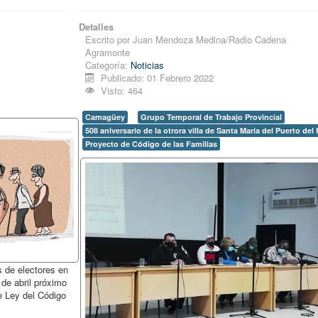
Detalles
Escrito por
Juan Mendoza Medina/Radio Cadena
Agramonte
Categoría:
Noticias
Publicado: 01 Febrero 2022
Visto: 464
Camagüey
Grupo Temporal de Trabajo Provincial
508 aniversario de la otrora villa de Santa María del Puerto del
Proyecto de Código de las Familias
s de electores en
 de abril próximo
e Ley del Código