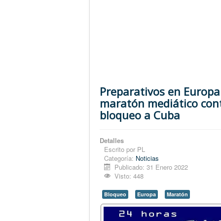
Preparativos en Europa
maratón mediático con
bloqueo a Cuba
Detalles
Escrito por
PL
Categoría:
Noticias
Publicado: 31 Enero 2022
Visto: 448
Bloqueo
Europa
Maratón