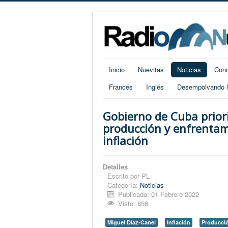
Inicio
Nuevitas
Noticias
Cono
Francés
Inglés
Desempolvando la
Gobierno de Cuba prior
producción y enfrentam
inflación
Detalles
Escrito por
PL
Categoría:
Noticias
Publicado: 01 Febrero 2022
Visto: 856
Miguel Díaz-Canel
Inflación
Producci