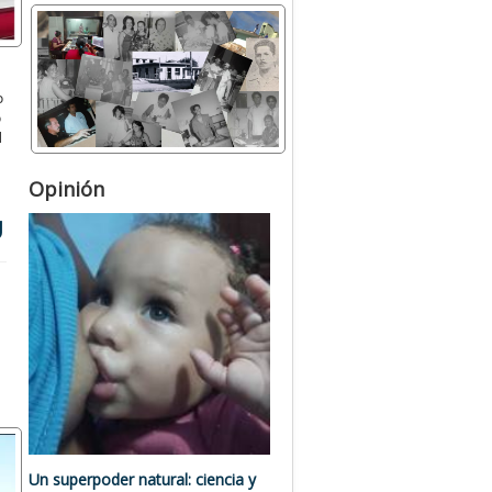
o
o
l
Opinión
U
Un superpoder natural: ciencia y