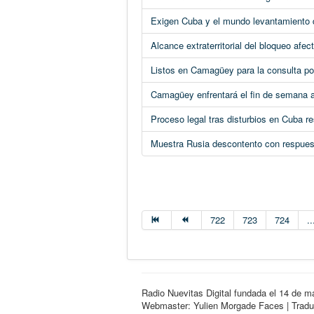
Exigen Cuba y el mundo levantamiento 
Alcance extraterritorial del bloqueo afe
Listos en Camagüey para la consulta pop
Camagüey enfrentará el fin de semana a 
Proceso legal tras disturbios en Cuba r
Muestra Rusia descontento con respuest
722
723
724
..
Radio Nuevitas Digital fundada el 14 de m
Webmaster: Yulien Morgade Faces | Traduct