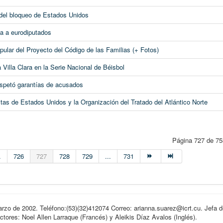
del bloqueo de Estados Unidos
cta a eurodiputados
ular del Proyecto del Código de las Familias (+ Fotos)
Villa Clara en la Serie Nacional de Béisbol
espetó garantías de acusados
as de Estados Unidos y la Organización del Tratado del Atlántico Norte
Página 727 de 75
.
726
727
728
729
...
731
arzo de 2002. Teléfono:(53)(32)412074 Correo: arianna.suarez@icrt.cu. Jefa d
ores: Noel Allen Larraque (Francés) y Aleikis Díaz Avalos (Inglés).