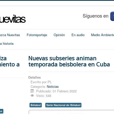
S
í
guenos en
zca Nuevitas
Fotorreportaje
Opinión
En audio
Medio Ambient
 historia
iza
Nuevas subseries animan
iento a
temporada beisbolera en Cuba
Detalles
Escrito por
PL
Categoría:
Noticias
Publicado: 01 Febrero 2022
Visto: 548
Béisbol
Serie Nacional de Béisbol
ón