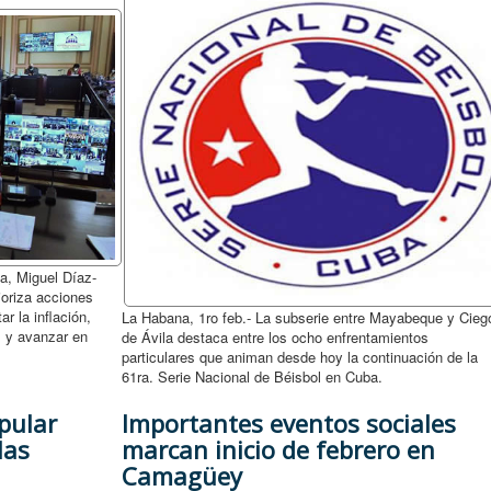
a, Miguel Díaz-
ioriza acciones
r la inflación,
La Habana, 1ro feb.- La subserie entre Mayabeque y Cieg
s y avanzar en
de Ávila destaca entre los ocho enfrentamientos
particulares que animan desde hoy la continuación de la
61ra. Serie Nacional de Béisbol en Cuba.
pular
Importantes eventos sociales
las
marcan inicio de febrero en
Camagüey