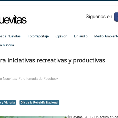
S
í
guenos en
zca Nuevitas
Fotorreportaje
Opinión
En audio
Medio Ambient
 historia
a iniciativas recreativas y productivas
io Nuevitas/ Foto tomada de Facebook
 y Victoria
Día de la Rebeldía Nacional
Nuevitas, 9 jul.- Un activo fin d