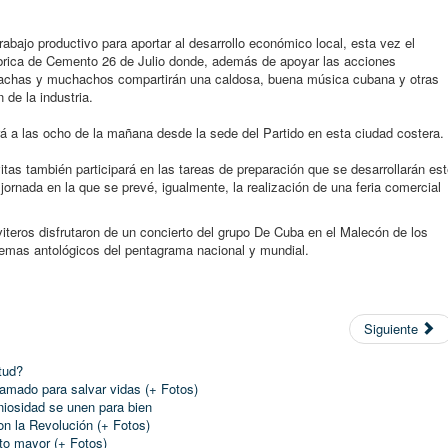
rabajo productivo para aportar al desarrollo económico local, esta vez el
ábrica de Cemento 26 de Julio donde, además de apoyar las acciones
hachas y muchachos compartirán una caldosa, buena música cubana y otras
 de la industria.
erá a las ocho de la mañana desde la sede del Partido en esta ciudad costera.
s también participará en las tareas de preparación que se desarrollarán es
 jornada en la que se prevé, igualmente, la realización de una feria comercial
iteros disfrutaron de un concierto del grupo De Cuba en el Malecón de los
emas antológicos del pentagrama nacional y mundial.
Siguiente
tud?
lamado para salvar vidas (+ Fotos)
eniosidad se unen para bien
n la Revolución (+ Fotos)
to mayor (+ Fotos)