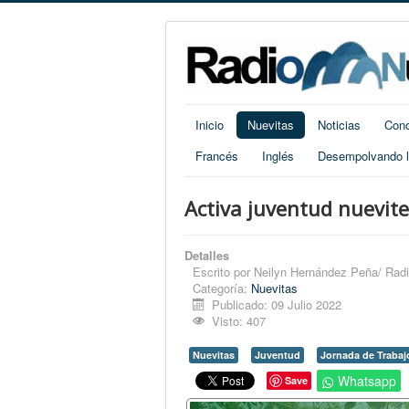
Inicio
Nuevitas
Noticias
Cono
Francés
Inglés
Desempolvando la
Activa juventud nueviter
Detalles
Escrito por
Neilyn Hernández Peña/ Rad
Categoría:
Nuevitas
Publicado: 09 Julio 2022
Visto: 407
Nuevitas
Juventud
Jornada de Trabajo
Whatsapp
Save