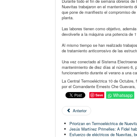
Durante todo el fin de semana obreros de l
Nuevitas trabajaron en el mantenimiento 
que pone de manifiesto el compromiso de es
planta.
Las labores tienen como objetivo, además, 
devolverle a la máquina una potencia de 
Al mismo tiempo se han realizado trabajos
de tratamiento anticorrosivo de las estruct
Una vez conectado al Sistema Electroenerg
mantenimiento de diez días al número 6, pr
funcionamiento durante el verano a una 
La Central Termoeléctrica 10 de Octubre, f
por el Comandante Ernesto Che Guevara, 
Whatsapp
Save
Anterior
Priorizan en Termoeléctrica de Nuevit
Jesús Martínez Primelles: A Fidel ha
Esfuerzo de eléctricos de Nuevitas, be