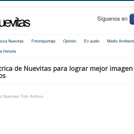
S
í
guenos en
zca Nuevitas
Fotorreportaje
Opinión
En audio
Medio Ambient
 historia
rica de Nuevitas para lograr mejor imagen
os
o Nuevitas/ Foto Archivo