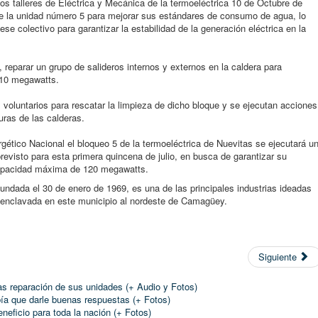
os talleres de Eléctrica y Mecánica de la termoeléctrica 10 de Octubre de
de la unidad número 5 para mejorar sus estándares de consumo de agua, lo
e colectivo para garantizar la estabilidad de la generación eléctrica en la
reparar un grupo de salideros internos y externos en la caldera para
110 megawatts.
 voluntarios para rescatar la limpieza de dicho bloque y se ejecutan acciones
uras de las calderas.
ético Nacional el bloqueo 5 de la termoeléctrica de Nuevitas se ejecutará u
evisto para esta primera quincena de julio, en busca de garantizar su
capacidad máxima de 120 megawatts.
undada el 30 de enero de 1969, es una de las principales industrias ideadas
enclavada en este municipio al nordeste de Camagüey.
Siguiente
as reparación de sus unidades (+ Audio y Fotos)
bía que darle buenas respuestas (+ Fotos)
neficio para toda la nación (+ Fotos)