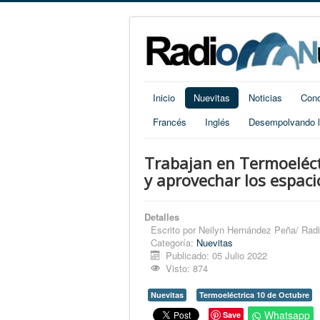
Inicio
Nuevitas
Noticias
Cono
Francés
Inglés
Desempolvando la
Trabajan en Termoeléct
y aprovechar los espaci
Detalles
Escrito por
Neilyn Hernández Peña/ Radi
Categoría:
Nuevitas
Publicado: 05 Julio 2022
Visto: 874
Nuevitas
Termoeléctrica 10 de Octubre
Whatsapp
Save