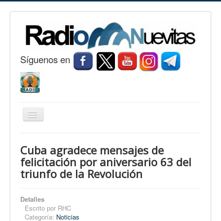
S
í
guenos en
Cambiar
navegación
Inicio
Cuba agradece mensajes de
Nuevitas
felicitación por aniversario 63 del
triunfo de la Revolución
Noticias
Conozca Nuevitas
Detalles
Fotorreportaje
Escrito por
RHC
Categoría:
Noticias