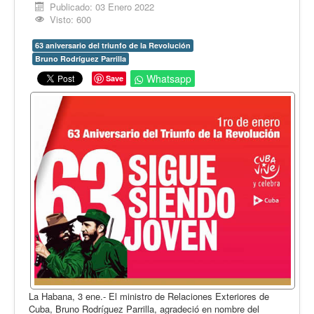
Opinión
Publicado: 03 Enero 2022
Visto: 600
En audio
63 aniversario del triunfo de la Revolución
Medio Ambiente
Bruno Rodríguez Parrilla
Ciencia, tecnología y curiosidades
Whatsapp
Save
Francés
Inglés
Desempolvando la historia
La Habana, 3 ene.- El ministro de Relaciones Exteriores de
Cuba, Bruno Rodríguez Parrilla, agradeció en nombre del