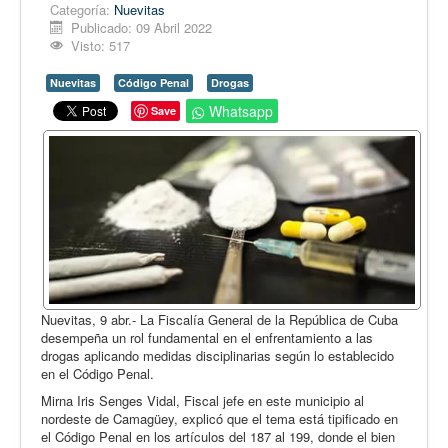
Opinión
Categoría:
Nuevitas
Publicado: 09 Abril 2022
En audio
Visto: 517
Medio Ambiente
Nuevitas
Código Penal
Drogas
Ciencia, tecnología y curiosidades
Whatsapp
Save
Francés
Inglés
Desempolvando la historia
Nuevitas, 9 abr.- La Fiscalía General de la República de Cuba
desempeña un rol fundamental en el enfrentamiento a las
drogas aplicando medidas disciplinarias según lo establecido
en el Código Penal.
Mirna Iris Senges Vidal, Fiscal jefe en este municipio al
nordeste de Camagüey, explicó que el tema está tipificado en
el Código Penal en los artículos del 187 al 199, donde el bien