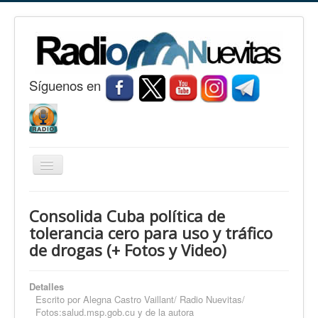
S
í
guenos en
Cambiar
navegación
Inicio
Consolida Cuba política de
Nuevitas
tolerancia cero para uso y tráfico
de drogas (+ Fotos y Video)
Noticias
Conozca Nuevitas
Detalles
Fotorreportaje
Escrito por
Alegna Castro Vaillant/ Radio Nuevitas/
Fotos:salud.msp.gob.cu y de la autora