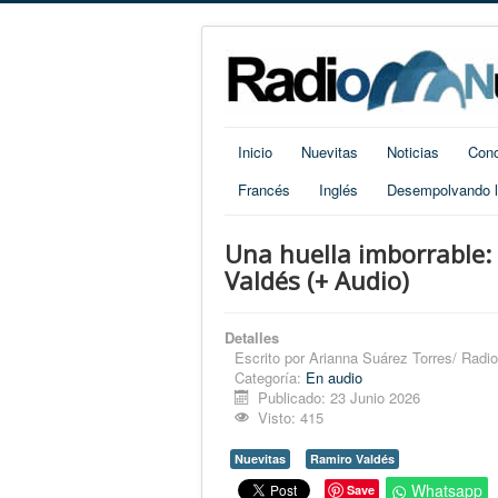
Inicio
Nuevitas
Noticias
Cono
Francés
Inglés
Desempolvando la
Una huella imborrable: 
Valdés (+ Audio)
Detalles
Escrito por
Arianna Suárez Torres/ Radi
Categoría:
En audio
Publicado: 23 Junio 2026
Visto: 415
Nuevitas
Ramiro Valdés
Whatsapp
Save