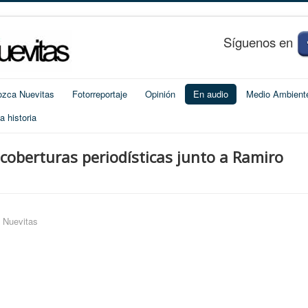
S
í
guenos en
zca Nuevitas
Fotorreportaje
Opinión
En audio
Medio Ambient
 historia
coberturas periodísticas junto a Ramiro
o Nuevitas