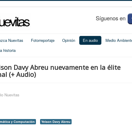
S
í
guenos en
zca Nuevitas
Fotorreportaje
Opinión
En audio
Medio Ambient
 historia
eison Davy Abreu nuevamente en la élite
al (+ Audio)
io Nuevitas
emática y Computación
Yeison Davy Abreu