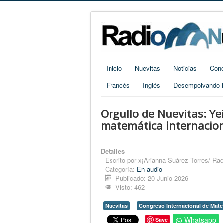
Inicio
Nuevitas
Noticias
Cono
Francés
Inglés
Desempolvando la
Orgullo de Nuevitas: Y
matemática internacion
Detalles
Escrito por
x¡Arianna Suárez Torres/ Rad
Categoría:
En audio
Publicado: 20 Junio 2026
Visto: 462
Nuevitas
Congreso Internacional de Mat
Whatsapp
Save