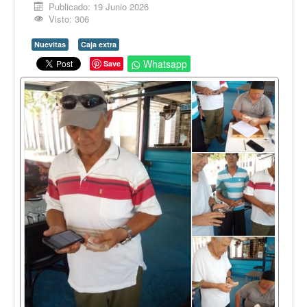
Opinión
Publicado: 19 Junio 2026
Visto: 306
En audio
Nuevitas
Caja extra
Medio Ambiente
Whatsapp
Save
Ciencia, tecnología y curiosidades
Francés
Inglés
Desempolvando la historia