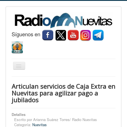
S
í
guenos en
Cambiar
navegación
Inicio
Articulan servicios de Caja Extra en
Nuevitas
Nuevitas para agilizar pago a
jubilados
Noticias
Conozca Nuevitas
Detalles
Fotorreportaje
Escrito por
Arianna Suárez Torres/ Radio Nuevitas
Categoría:
Nuevitas