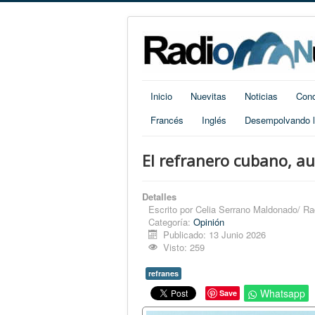
Inicio
Nuevitas
Noticias
Cono
Francés
Inglés
Desempolvando la
El refranero cubano, au
Detalles
Escrito por
Celia Serrano Maldonado/ Ra
Categoría:
Opinión
Publicado: 13 Junio 2026
Visto: 259
refranes
Whatsapp
Save