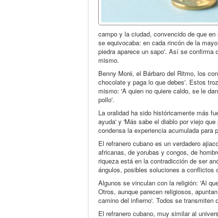
campo y la ciudad, convencido de que en 
se equivocaba: en cada rincón de la mayor 
piedra aparece un sapo'. Así se confirma q
mismo.
Benny Moré, el Bárbaro del Ritmo, los con
chocolate y paga lo que debes'. Estos tro
mismo: 'A quien no quiere caldo, se le dan
pollo'.
La oralidad ha sido históricamente más fue
ayuda' y 'Más sabe el diablo por viejo que 
condensa la experiencia acumulada para pr
El refranero cubano es un verdadero ajiac
africanas, de yorubas y congos, de hombr
riqueza está en la contradicción de ser a
ángulos, posibles soluciones a conflictos
Algunos se vinculan con la religión: 'Al qu
Otros, aunque parecen religiosos, apunta
camino del infierno'. Todos se transmite
El refranero cubano, muy similar al universa