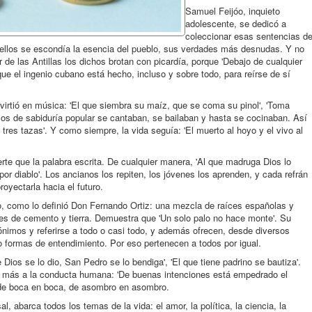
Samuel Feijóo, inquieto
adolescente, se dedicó a
coleccionar esas sentencias de
ellos se escondía la esencia del pueblo, sus verdades más desnudas. Y no
de las Antillas los dichos brotan con picardía, porque 'Debajo de cualquier
ue el ingenio cubano está hecho, incluso y sobre todo, para reírse de sí
virtió en música: 'El que siembra su maíz, que se coma su pinol', 'Toma
zos de sabiduría popular se cantaban, se bailaban y hasta se cocinaban. Así
 tres tazas'. Y como siempre, la vida seguía: 'El muerto al hoyo y el vivo al
rte que la palabra escrita. De cualquier manera, 'Al que madruga Dios lo
por diablo'. Los ancianos los repiten, los jóvenes los aprenden, y cada refrán
oyectarla hacia el futuro.
o, como lo definió Don Fernando Ortiz: una mezcla de raíces españolas y
es de cemento y tierra. Demuestra que 'Un solo palo no hace monte'. Su
nónimos y referirse a todo o casi todo, y además ofrecen, desde diversos
 o formas de entendimiento. Por eso pertenecen a todos por igual.
e Dios se lo dio, San Pedro se lo bendiga', 'El que tiene padrino se bautiza'.
n más a la conducta humana: 'De buenas intenciones está empedrado el
n de boca en boca, de asombro en asombro.
l, abarca todos los temas de la vida: el amor, la política, la ciencia, la