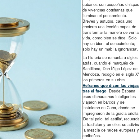
cubanos son pequeñas chispa
de vivencias cotidianas que
iluminan el pensamiento.
Breves y astutos, cada uno
encierra una lección capaz de
transformar la manera de ver la
vida, como bien se dice: 'Solo
hay un bien: el conocimiento;
solo hay un mal: la ignorancia'.
La historia se remonta a siglos
atrás, cuando el marqués de
Santillana, Don Íñigo López de
Mendoza, recogió en el siglo X
los primeros en su obra
Refranes que dizen las viejas
tras el fuego
. Desde España
esos dicharachos inteligentes
viajaron en barcos y se
instalaron en Cuba, donde se
impregnaron de la gracia criolla
'De tal palo, tal astilla', recuerd
la tradición y en ellos se adivin
la mezcla de raíces europeas y
caribeñas.