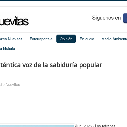
S
í
guenos en
zca Nuevitas
Fotorreportaje
Opinión
En audio
Medio Ambient
 historia
téntica voz de la sabiduría popular
dio Nuevitas
Jun, 2026.- Los refranes