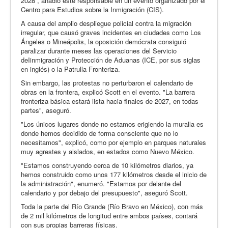
2028”, añadió este responsable en un evento organizado por el
Centro para Estudios sobre la Inmigración (CIS).
A causa del amplio despliegue policial contra la migración
irregular, que causó graves incidentes en ciudades como Los
Ángeles o Mineápolis, la oposición demócrata consiguió
paralizar durante meses las operaciones del Servicio
deIinmigración y Protección de Aduanas (ICE, por sus siglas
en inglés) o la Patrulla Fronteriza.
Sin embargo, las protestas no perturbaron el calendario de
obras en la frontera, explicó Scott en el evento. "La barrera
fronteriza básica estará lista hacia finales de 2027, en todas
partes", aseguró.
"Los únicos lugares donde no estamos erigiendo la muralla es
donde hemos decidido de forma consciente que no lo
necesitamos", explicó, como por ejemplo en parques naturales
muy agrestes y aislados, en estados como Nuevo México.
"Estamos construyendo cerca de 10 kilómetros diarios, ya
hemos construido como unos 177 kilómetros desde el inicio de
la administración", enumeró. "Estamos por delante del
calendario y por debajo del presupuesto", aseguró Scott.
Toda la parte del Río Grande (Río Bravo en México), con más
de 2 mil kilómetros de longitud entre ambos países, contará
con sus propias barreras físicas.