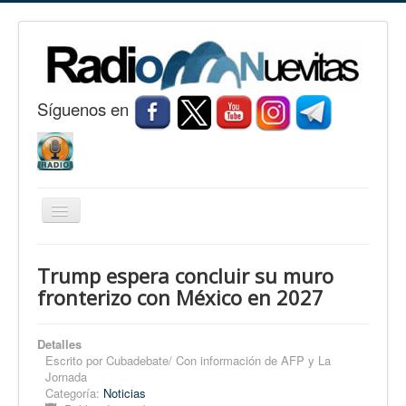
S
í
guenos en
Cambiar
navegación
Inicio
Trump espera concluir su muro
Nuevitas
fronterizo con México en 2027
Noticias
Detalles
Conozca Nuevitas
Escrito por
Cubadebate/ Con información de AFP y La
Jornada
Fotorreportaje
Categoría:
Noticias