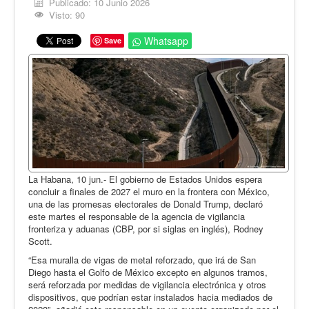
Opinión
Publicado: 10 Junio 2026
Visto: 90
En audio
Whatsapp
Save
Medio Ambiente
Ciencia, tecnología y curiosidades
Francés
Inglés
Desempolvando la historia
La Habana, 10 jun.- El gobierno de Estados Unidos espera
concluir a finales de 2027 el muro en la frontera con México,
una de las promesas electorales de Donald Trump, declaró
este martes el responsable de la agencia de vigilancia
fronteriza y aduanas (CBP, por si siglas en inglés), Rodney
Scott.
“Esa muralla de vigas de metal reforzado, que irá de San
Diego hasta el Golfo de México excepto en algunos tramos,
será reforzada por medidas de vigilancia electrónica y otros
dispositivos, que podrían estar instalados hacia mediados de