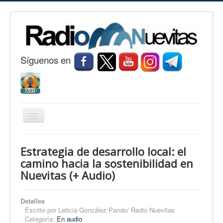
S
í
guenos en
Cambiar
navegación
Inicio
Estrategia de desarrollo local: el
Nuevitas
camino hacia la sostenibilidad en
Nuevitas (+ Audio)
Noticias
Conozca Nuevitas
Detalles
Fotorreportaje
Escrito por
Leticia González Pando/ Radio Nuevitas
Categoría:
En audio