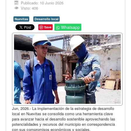
Opinión
Publicado: 10 Junio 2026
Visto: 406
En audio
Nuevitas
Desarrollo local
Medio Ambiente
Whatsapp
Save
Ciencia, tecnología y curiosidades
Francés
Inglés
Desempolvando la historia
Jun, 2026.- La implementación de la estrategia de desarrollo
local en Nuevitas se consolida como una herramienta clave
para avanzar hacia el desarrollo sostenible aprovechando las
potencialidades y recursos del municipio en correspondencia
con sus compromisos económicos y sociales.