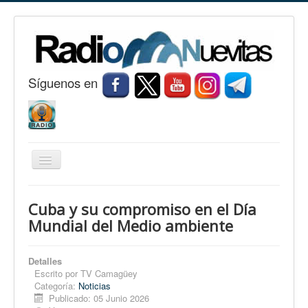
S
í
guenos en
Cambiar
navegación
Inicio
Cuba y su compromiso en el Día
Nuevitas
Mundial del Medio ambiente
Noticias
Detalles
Conozca Nuevitas
Escrito por
TV Camagüey
Categoría:
Noticias
Fotorreportaje
Publicado: 05 Junio 2026