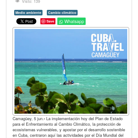
Opinión
Visto: 139
En audio
Medio ambiente
Cambio climático
Whatsapp
Save
Medio Ambiente
Ciencia, tecnología y curiosidades
Francés
Inglés
Desempolvando la historia
Camagüey, 5 jun.
-
La implementación hoy del Plan de Estado
para el Enfrentamiento al Cambio Climático, la protección de
ecosistemas vulnerables, y apostar por el desarrollo sostenible
en Cuba, centraron aquí las actividades por el Día Mundial del