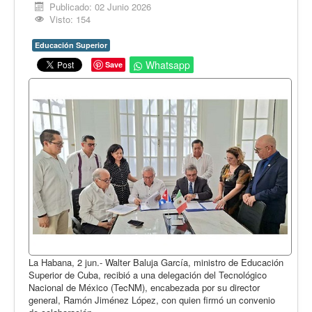
Opinión
Publicado: 02 Junio 2026
Visto: 154
En audio
Educación Superior
Medio Ambiente
Whatsapp
Save
Ciencia, tecnología y curiosidades
Francés
Inglés
Desempolvando la historia
La Habana, 2 jun.- Walter Baluja García, ministro de Educación
Superior de Cuba, recibió a una delegación del Tecnológico
Nacional de México (TecNM), encabezada por su director
general, Ramón Jiménez López, con quien firmó un convenio