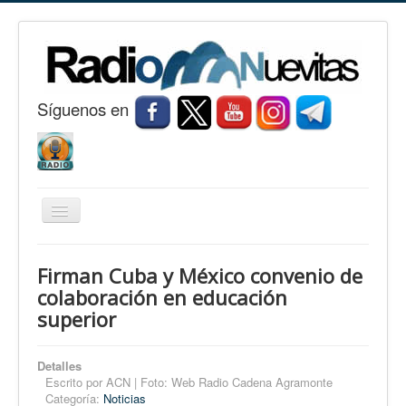
S
í
guenos en
Cambiar
navegación
Inicio
Firman Cuba y México convenio de
Nuevitas
colaboración en educación
superior
Noticias
Conozca Nuevitas
Detalles
Fotorreportaje
Escrito por
ACN | Foto: Web Radio Cadena Agramonte
Categoría:
Noticias