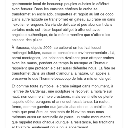
gastronomie local de beaucoup peuples cubains le célébret
avec ferveur. Dans les cuisines côtières le crabe se
transformet en enchilado, croquettes et ragoût au lait de coco.
Dans autre latitude se transformet en gateau au crabe ou dans
l’exotisme rangoon. Sa viande délicate et peu abondant dans
certains mois est trésor lequel obliget à attendet avec
angoisse authentique, de la même manière que s’attend les
saisons des pluies.
À Baracoa, depuis 2009, se célébret un festival lequel
mélanget folklpre, cacao et conscience environnementale . Là,
parmi montagnes, les habitants rivalisent pour attraper crabes
avec les mains, pendant ce temps la musique et l’humeur
rappelent que protéger le c’est aussi défendre nous. La fête se
transformet dans un chant d’amour à la nature, un appelé à
preserver le que l’homme beaucoup de fois a mis en danger.
Et comme toute symbole, le crabe sériget dans monument, à
l’entrée de Cárdenas, une sculpture le recoivet la molaire sur
haut, non comme simple crustacés, mais sentinelle de pierre
laquelle défiet ouragans et annoncet ressistance. Là restet,
ferme, comme guerrier que jamais abandonnet la batailie. Je
crois que peut-être les habitants de Nuevitas nous nous
méritons aussi un sentinelle de pierre, un crabe monumental
que rappelet nous chaque jour que la resistance, les traditions
et l’histoire, egalement nous nous appartenent.