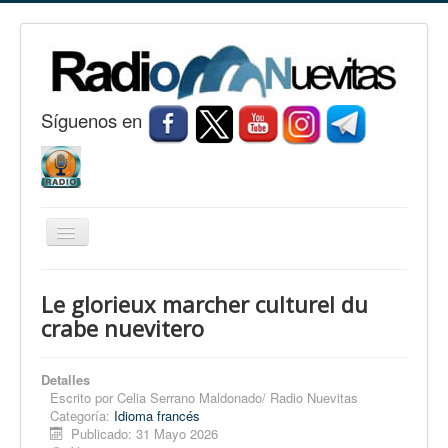
S
í
guenos en
Cambiar
navegación
Inicio
Le glorieux marcher culturel du
Nuevitas
crabe nuevitero
Noticias
Detalles
Conozca Nuevitas
Escrito por
Celia Serrano Maldonado/ Radio Nuevitas
Categoría:
Idioma francés
Fotorreportaje
Publicado: 31 Mayo 2026