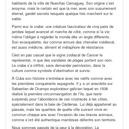
habitants de la ville de Nuevitas Camaguey. Son origine c’est
anoyme, mais le certain est que la mer, avec son susurrement
éternel, gardet secrets lesquels quelque fois marchent sur le
sable.
Parmi eux le crabe: une créature fascinateur de cinq pairs de
jambes lequel avancet et marche de côté, comme si la vie
même l’obliger à regarder le monde dės un angle differents.
Son exosquelette, dur comme armure des chevalier médieval,
est aussi médicne, aliment et métaphore de résistance.
Cést en pas casuel que le signe zodiacal de Cancer le
représentet, ni que des sandales de plages portent son nom.
Le crabe s’a infiltré, sans demander permission, dans la
culture comme symbole d’obstination et survie.
À Cuba son histoire s’entrelace avec les natifs comme avec
les premières conquérants espagnole. Il y a un anecdote sur
Sebastian de Ocampo explorateur galicien lequel en 1508
réalisé la première circumnavigation de l’île, que resté
surprendu pour l’abondance de ces crustacés à les côtes,
spécialement dans la baie de Cárdenas. Lui déjà appartenet au
passée, mais les quartiers de quelle ville suivent vivre en
commun chaque ans avec l’invasion de ces braves animaux,
comme s’ont été authentique mambises défenfre son territoire.
Nous sommes passés de la peur à la dévoration. La