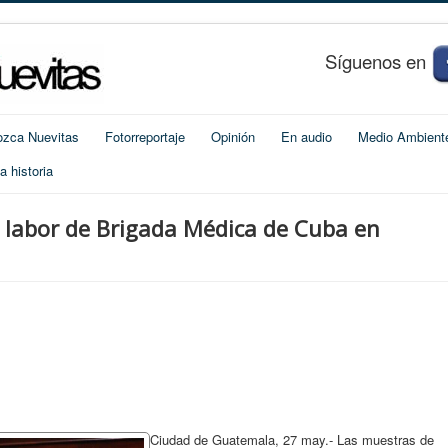
S
í
guenos en
zca Nuevitas
Fotorreportaje
Opinión
En audio
Medio Ambient
 historia
 labor de Brigada Médica de Cuba en
Ciudad de Guatemala, 27 may.- Las muestras de