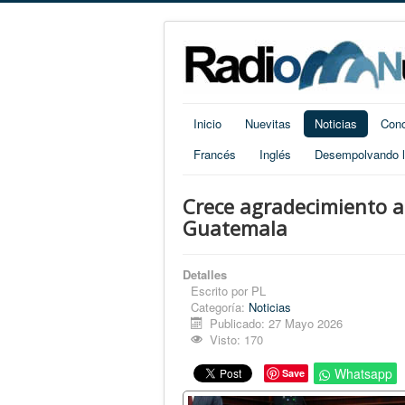
Inicio
Nuevitas
Noticias
Cono
Francés
Inglés
Desempolvando la
Crece agradecimiento a
Guatemala
Detalles
Escrito por
PL
Categoría:
Noticias
Publicado: 27 Mayo 2026
Visto: 170
Whatsapp
Save