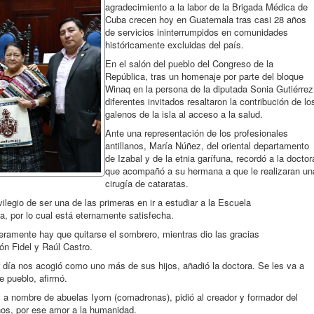
agradecimiento a la labor de la Brigada Médica de
Cuba crecen hoy en Guatemala tras casi 28 años
de servicios ininterrumpidos en comunidades
históricamente excluidas del país.
En el salón del pueblo del Congreso de la
República, tras un homenaje por parte del bloque
Winaq en la persona de la diputada Sonia Gutiérrez
diferentes invitados resaltaron la contribución de lo
galenos de la isla al acceso a la salud.
Ante una representación de los profesionales
antillanos, María Núñez, del oriental departamento
de Izabal y de la etnia garífuna, recordó a la doctor
que acompañó a su hermana a que le realizaran un
cirugía de cataratas.
ilegio de ser una de las primeras en ir a estudiar a la Escuela
, por lo cual está eternamente satisfecha.
ramente hay que quitarse el sombrero, mientras dio las gracias
ón Fidel y Raúl Castro.
er día nos acogió como uno más de sus hijos, añadió la doctora. Se les va a
e pueblo, afirmó.
 a nombre de abuelas Iyom (comadronas), pidió al creador y formador del
os, por ese amor a la humanidad.