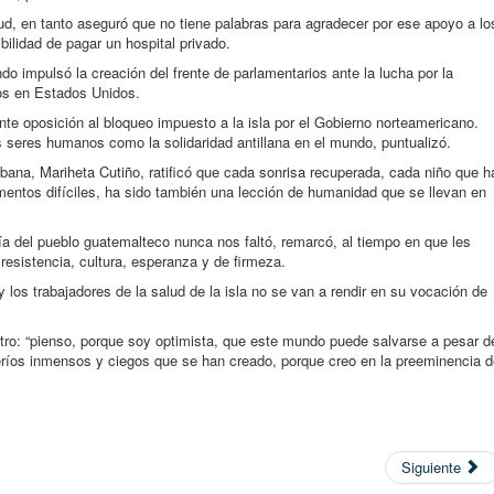
lud, en tanto aseguró que no tiene palabras para agradecer por ese apoyo a lo
bilidad de pagar un hospital privado.
 impulsó la creación del frente de parlamentarios ante la lucha por la
sos en Estados Unidos.
e oposición al bloqueo impuesto a la isla por el Gobierno norteamericano.
 seres humanos como la solidaridad antillana en el mundo, puntualizó.
ubana, Mariheta Cutiño, ratificó que cada sonrisa recuperada, cada niño que h
entos difíciles, ha sido también una lección de humanidad que se llevan en
a del pueblo guatemalteco nunca nos faltó, remarcó, al tiempo en que les
resistencia, cultura, esperanza y de firmeza.
los trabajadores de la salud de la isla no se van a rendir en su vocación de
stro: “pienso, porque soy optimista, que este mundo puede salvarse a pesar d
eríos inmensos y ciegos que se han creado, porque creo en la preeminencia 
Siguiente