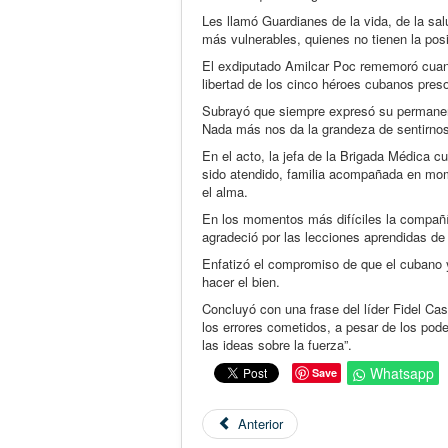
Les llamó Guardianes de la vida, de la sa
más vulnerables, quienes no tienen la posi
El exdiputado Amilcar Poc rememoró cuando
libertad de los cinco héroes cubanos pre
Subrayó que siempre expresó su permanent
Nada más nos da la grandeza de sentirnos
En el acto, la jefa de la Brigada Médica c
sido atendido, familia acompañada en mom
el alma.
En los momentos más difíciles la compañí
agradeció por las lecciones aprendidas de 
Enfatizó el compromiso de que el cubano y 
hacer el bien.
Concluyó con una frase del líder Fidel Ca
los errores cometidos, a pesar de los pod
las ideas sobre la fuerza”.
Whatsapp
Save
Anterior