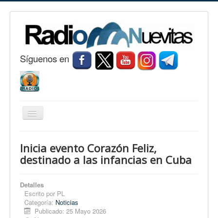
S
í
guenos en
Cambiar
navegación
Inicio
Inicia evento Corazón Feliz,
Nuevitas
destinado a las infancias en Cuba
Noticias
Detalles
Conozca Nuevitas
Escrito por
PL
Categoría:
Noticias
Fotorreportaje
Publicado: 25 Mayo 2026