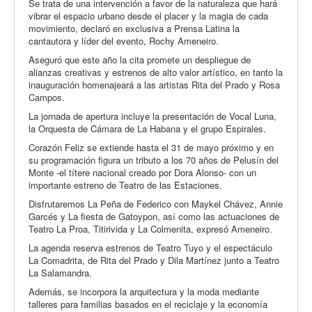
Se trata de una intervención a favor de la naturaleza que hará
vibrar el espacio urbano desde el placer y la magia de cada
movimiento, declaró en exclusiva a Prensa Latina la
cantautora y líder del evento, Rochy Ameneiro.
Aseguró que este año la cita promete un despliegue de
alianzas creativas y estrenos de alto valor artístico, en tanto la
inauguración homenajeará a las artistas Rita del Prado y Rosa
Campos.
La jornada de apertura incluye la presentación de Vocal Luna,
la Orquesta de Cámara de La Habana y el grupo Espirales.
Corazón Feliz se extiende hasta el 31 de mayo próximo y en
su programación figura un tributo a los 70 años de Pelusín del
Monte -el títere nacional creado por Dora Alonso- con un
importante estreno de Teatro de las Estaciones.
Disfrutaremos La Peña de Federico con Maykel Chávez, Annie
Garcés y La fiesta de Gatoypon, así como las actuaciones de
Teatro La Proa, Titirivida y La Colmenita, expresó Ameneiro.
La agenda reserva estrenos de Teatro Tuyo y el espectáculo
La Comadrita, de Rita del Prado y Dila Martínez junto a Teatro
La Salamandra.
Además, se incorpora la arquitectura y la moda mediante
talleres para familias basados en el reciclaje y la economía