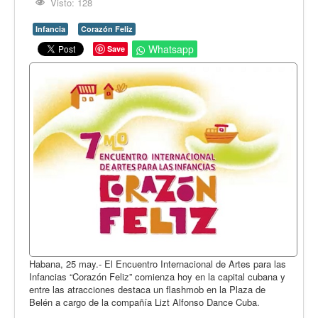
Opinión
Visto: 128
En audio
Infancia
Corazón Feliz
Whatsapp
Save
Medio Ambiente
Ciencia, tecnología y curiosidades
Francés
Inglés
Desempolvando la historia
Habana, 25 may.- El Encuentro Internacional de Artes para las
Infancias “Corazón Feliz” comienza hoy en la capital cubana y
entre las atracciones destaca un flashmob en la Plaza de
Belén a cargo de la compañía Lizt Alfonso Dance Cuba.