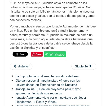
El 11 de mayo de 1873, cuando cayó en combate en los
potreros de Jimaguayú, el héroe tenía apenas 31 años. Su
historia no es solo un idilio romántico: es más bien un poema
escrito con besos y balas, con la certeza de que patria y amor
son conceptos eternos.
Por eso muchos creemos que Ignacio Agramonte fue más que
un militar. Fue un hombre que unió virtud y fuego, amor y
deber, ternura y heroísmo. El pueblo lo recuerda no como un
héroe más, sino como aquel líder de palabras hermosas que
demostró que la grandeza de la patria se construye desde la
pasión, la dignidad y el sacrificio.
Whatsapp
Save
Anterior
Siguiente
La impronta de un diamante con alma de beso
Otorgan especial importancia a vínculo con las
universidades en Termoeléctrica de Nuevitas
Trabaja salina El Real en proyectos para mayor
aprovechamiento de sus recursos
Ignacio Agramonte visto por el nuevitero Joel Jover
Llenderroso (+ Posts y Video)
Universidad camagüeyana emprende cooperación con