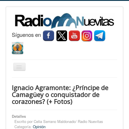
S
í
guenos en
Cambiar
navegación
Inicio
Ignacio Agramonte: ¿Príncipe de
Nuevitas
Camagüey o conquistador de
corazones? (+ Fotos)
Noticias
Conozca Nuevitas
Detalles
Fotorreportaje
Escrito por
Celia Serrano Maldonado/ Radio Nuevitas
Categoría:
Opinión