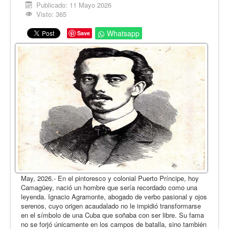
Opinión
Publicado: 11 Mayo 2026
Visto: 365
En audio
Whatsapp
Save
Medio Ambiente
Ciencia, tecnología y curiosidades
Francés
Inglés
Desempolvando la historia
May, 2026.- En el pintoresco y colonial Puerto Príncipe, hoy
Camagüey, nació un hombre que sería recordado como una
leyenda. Ignacio Agramonte, abogado de verbo pasional y ojos
serenos, cuyo origen acaudalado no le impidió transformarse
en el símbolo de una Cuba que soñaba con ser libre. Su fama
no se forjó únicamente en los campos de batalla, sino también