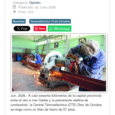
Opinión
Categoría:
Opinión
Publicado: 02 Junio 2026
En audio
Visto: 310
Medio Ambiente
Nuevitas
Termoeléctrica 10 de Octubre
Ciencia, tecnología y curiosidades
Whatsapp
Save
Francés
Inglés
Desempolvando la historia
Jun, 2026.- A casi sesenta kilómetros de la capital provincial,
entre el olor a mar Caribe y la persistente neblina de
combustión, la Central Termoeléctrica (CTE) Diez de Octubre
se erige como un titán de hierro de 57 años.