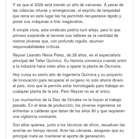
Y es que el 2026 está siendo un año de vaivenes. A pesar de
las clásicas roturas y emergencias, el espíritu de terquedad
que reina en este lugar les ha permitido recuperarse rápido y
poner sus máquinas a tirar megavatios.
A simple vista, este sindicato podría lucir añejo, pero lo que
primero sorprende al recorrer sus talleres es la cantidad de
rostros jóvenes que, con profundo orgullo, asumen
responsabilidades críticas.
Reyser Leandro Reina Pérez, de 28 años, es el especialista
principal del Taller Químico. Su historia comienza cuando entró
a la industria hace siete años a operar la planta de Ósmosis.
Hoy cursa su sexto año de Ingeniería Química y su proyecto
de innovación para recuperar el oxígeno no solo ahorra dinero
al país, sino que le permite estar homologado para trabajar en
cualquier planta de la isla. Pero Reyser no es el único.
Los muchachos de la Diez de Octubre no le huyen al trabajo
pesado. En el área de producción, los jóvenes ingenieros se
enfrentan a calderas que datan de los años 80 y que requieren
una vigilancia constante.
Son ellos quienes, junto a los técnicos de oficio, resuelven las
averías en tiempo récord. Ante las cámaras, aseguran que su
principal meta es mantener el aporte de generación.