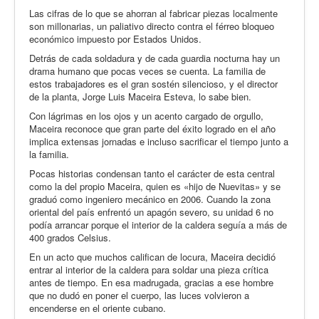
Las cifras de lo que se ahorran al fabricar piezas localmente
son millonarias, un paliativo directo contra el férreo bloqueo
económico impuesto por Estados Unidos.
Detrás de cada soldadura y de cada guardia nocturna hay un
drama humano que pocas veces se cuenta. La familia de
estos trabajadores es el gran sostén silencioso, y el director
de la planta, Jorge Luis Maceira Esteva, lo sabe bien.
Con lágrimas en los ojos y un acento cargado de orgullo,
Maceira reconoce que gran parte del éxito logrado en el año
implica extensas jornadas e incluso sacrificar el tiempo junto a
la familia.
Pocas historias condensan tanto el carácter de esta central
como la del propio Maceira, quien es «hijo de Nuevitas» y se
graduó como ingeniero mecánico en 2006. Cuando la zona
oriental del país enfrentó un apagón severo, su unidad 6 no
podía arrancar porque el interior de la caldera seguía a más de
400 grados Celsius.
En un acto que muchos califican de locura, Maceira decidió
entrar al interior de la caldera para soldar una pieza crítica
antes de tiempo. En esa madrugada, gracias a ese hombre
que no dudó en poner el cuerpo, las luces volvieron a
encenderse en el oriente cubano.