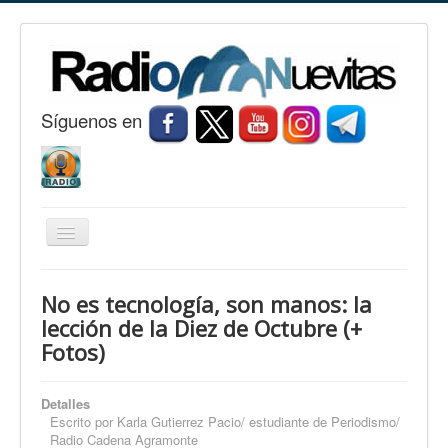
S
í
guenos en
Cambiar
navegación
Inicio
No es tecnología, son manos: la
Nuevitas
lección de la Diez de Octubre (+
Fotos)
Noticias
Conozca Nuevitas
Detalles
Fotorreportaje
Escrito por
Karla Gutierrez Pacio/ estudiante de Periodismo/
Radio Cadena Agramonte