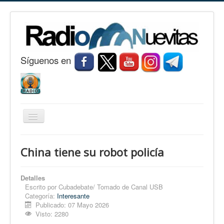
S
í
guenos en
Cambiar
navegación
Inicio
China tiene su robot policía
Nuevitas
Noticias
Detalles
Escrito por
Cubadebate/ Tomado de Canal USB
Conozca Nuevitas
Categoría:
Interesante
Publicado: 07 Mayo 2026
Fotorreportaje
Visto: 2280