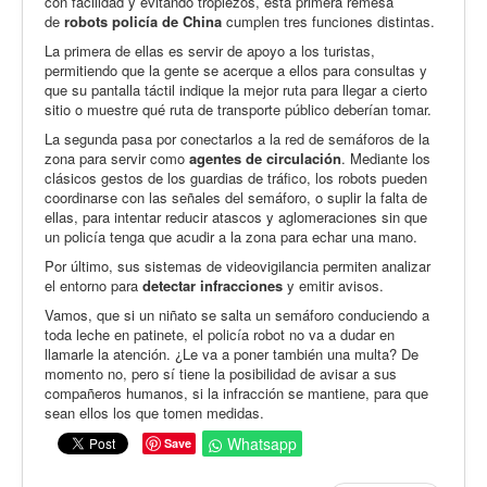
con facilidad y evitando tropiezos, esta primera remesa
de
robots policía de China
cumplen tres funciones distintas.
La primera de ellas es servir de apoyo a los turistas,
permitiendo que la gente se acerque a ellos para consultas y
que su pantalla táctil indique la mejor ruta para llegar a cierto
sitio o muestre qué ruta de transporte público deberían tomar.
La segunda pasa por conectarlos a la red de semáforos de la
zona para servir como
agentes de circulación
. Mediante los
clásicos gestos de los guardias de tráfico, los robots pueden
coordinarse con las señales del semáforo, o suplir la falta de
ellas, para intentar reducir atascos y aglomeraciones sin que
un policía tenga que acudir a la zona para echar una mano.
Por último, sus sistemas de videovigilancia permiten analizar
el entorno para
detectar infracciones
y emitir avisos.
Vamos, que si un niñato se salta un semáforo conduciendo a
toda leche en patinete, el policía robot no va a dudar en
llamarle la atención. ¿Le va a poner también una multa? De
momento no, pero sí tiene la posibilidad de avisar a sus
compañeros humanos, si la infracción se mantiene, para que
sean ellos los que tomen medidas.
Whatsapp
Save