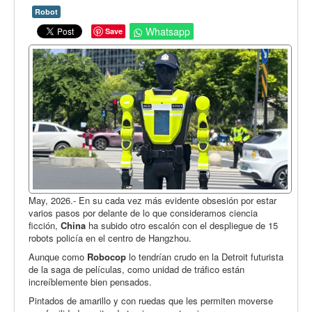
Opinión
Robot
En audio
Whatsapp
Save
Medio Ambiente
Ciencia, tecnología y curiosidades
Francés
Inglés
Desempolvando la historia
May, 2026.- En su cada vez más evidente obsesión por estar
varios pasos por delante de lo que consideramos ciencia
ficción,
China
ha subido otro escalón con el despliegue de 15
robots policía en el centro de Hangzhou.
Aunque como
Robocop
lo tendrían crudo en la Detroit futurista
de la saga de películas, como unidad de tráfico están
increíblemente bien pensados.
Pintados de amarillo y con ruedas que les permiten moverse