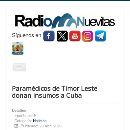
S
í
guenos en
Cambiar
navegación
Inicio
Paramédicos de Timor Leste
Nuevitas
donan insumos a Cuba
Noticias
Detalles
Conozca Nuevitas
Escrito por
PL
Categoría:
Noticias
Fotorreportaje
Publicado: 28 Abril 2026