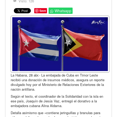
Opinión
Visto: 126
En audio
Whatsapp
Save
Medio Ambiente
Ciencia, tecnología y curiosidades
Francés
Inglés
Desempolvando la historia
La Habana, 28 abr.- La embajada de Cuba en Timor Leste
recibió una donación de insumos médicos, asegura un reporte
divulgado hoy por el Ministerio de Relaciones Exteriores de la
nación antillana.
Según el texto, el coordinador de la Solidaridad con la isla en
ese país, Joaquín de Jesús Vaz, entregó el donativo a la
embajadora cubana Alina Aldama.
Detalla asimismo que «contiene jeringuillas y branulas para