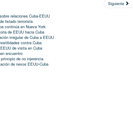
Siguiente
a, sobre relaciones Cuba-EEUU
 listado terrorista
ba continúa en Nueva York
atoria de EEUU hacia Cuba
ración irregular de Cuba a EEUU
 hostilidades contra Cuba
e EEUU de visita en Cuba
nen encuentro
principio de no injerencia
ización de nexos EEUU-Cuba