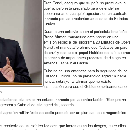
Díaz-Canel, aseguró que su país no promueve la
guerra, pero está preparado para defender su
soberanía ante cualquier agresión, en un contexto
marcado por las crecientes amenazas de Estados
Unidos.
Durante una entrevista con el periodista brasileño
Breno Altman transmitida esta noche en una
emisión especial del programa 20 Minutos de Oper
Mundi, el mandatario afirmó que “Cuba es un país
de paz” y destacó el papel histórico de la isla como
escenario de importantes procesos de diálogo en
América Latina y el Caribe.
Cuba no es una amenaza para la seguridad de los
Estados Unidos, no ha pretendido agredir a nadie
nunca, subrayó, al afirmar que no existe
justificación para que el Gobierno norteamericano
o.
 relaciones bilaterales ha estado marcada por la confrontación. “Siempre ha
gresora y Cuba el de isla agredida”, recordó.
l agresión militar “solo se podía producir por un planteamiento hegemónico,
l contexto actual existen factores que incrementan los riesgos, entre ellos