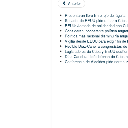
Anterior
Presentarán libro En el ojo del águil
Senador de EEUU pide retirar a Cuba de
EEUU: Jornada de solidaridad con Cu
Consideran incoherente política migr
Política más racional disminuiría mig
Vigilia desde EEUU para exigir fin de
Recibió Díaz-Canel a congresistas d
Legisladores de Cuba y EEUU sostie
Díaz-Canel ratificó defensa de Cuba a 
Conferencia de Alcaldes pide normal