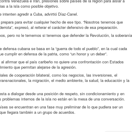
contra Venezuela e Irán, presiones sobre países de la región para aislar a
as a la isla como posible objetivo.
 intenten agredir a Cuba, advirtió Díaz-Canel.
e prepara para evitar cualquier hecho de ese tipo. “Nosotros tenemos que
errota”, expresó, al reiterar el carácter defensivo de esa preparación.
os, pero no le tememos si tenemos que defender la Revolución, la soberanía
de defensa cubana se basa en la “guerra de todo el pueblo”, en la cual cada
ue cumplir en defensa de la patria, como “un honor y un deber”.
o, al afirmar que el país caribeño no quiere una confrontación con Estados
imiento que permitan alejarse de la agresión.
ales de cooperación bilateral, como los negocios, las inversiones, el
 transnacionales, la migración, el medio ambiente, la salud, la educación y la
esta a dialogar desde una posición de respeto, sin condicionamiento y en
s problemas internos de la isla no están en la mesa de una conversación.
ses se encuentran en una fase muy preliminar de lo que pudiera ser un
ue llegara también a un grupo de acuerdos.