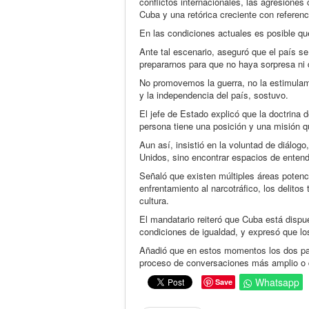
conflictos internacionales, las agresiones 
Cuba y una retórica creciente con referenci
En las condiciones actuales es posible que
Ante tal escenario, aseguró que el país s
prepararnos para que no haya sorpresa ni d
No promovemos la guerra, no la estimulam
y la independencia del país, sostuvo.
El jefe de Estado explicó que la doctrina 
persona tiene una posición y una misión q
Aun así, insistió en la voluntad de diálog
Unidos, sino encontrar espacios de entend
Señaló que existen múltiples áreas potenci
enfrentamiento al narcotráfico, los delitos
cultura.
El mandatario reiteró que Cuba está dispu
condiciones de igualdad, y expresó que lo
Añadió que en estos momentos los dos paí
proceso de conversaciones más amplio o q
Whatsapp
Save