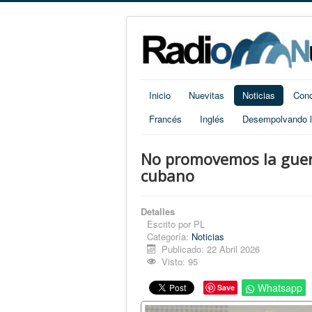
Inicio
Nuevitas
Noticias
Cono
Francés
Inglés
Desempolvando la
No promovemos la guerr
cubano
Detalles
Escrito por
PL
Categoría:
Noticias
Publicado: 22 Abril 2026
Visto: 95
Whatsapp
Save