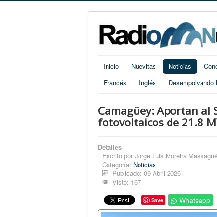
Inicio
Nuevitas
Noticias
Cono
Francés
Inglés
Desempolvando la
Camagüey: Aportan al S
fotovoltaicos de 21.8 M
Detalles
Escrito por
Jorge Luis Moreira Massagué
Categoría:
Noticias
Publicado: 09 Abril 2026
Visto: 167
Whatsapp
Save