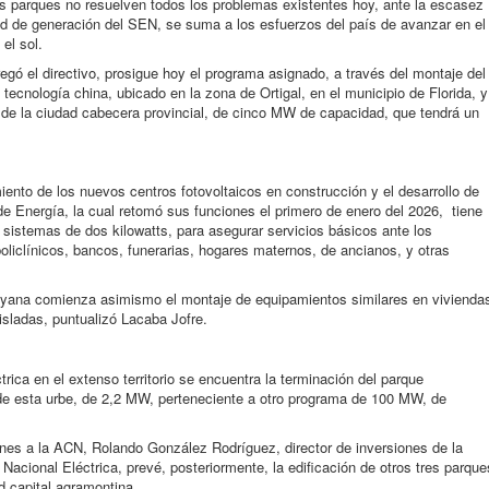
s parques no resuelven todos los problemas existentes hoy, ante la escasez
ad de generación del SEN, se suma a los esfuerzos del país de avanzar en el
el sol.
 el directivo, prosigue hoy el programa asignado, a través del montaje del
 tecnología china, ubicado en la zona de Ortigal, en el municipio de Florida, y
 de la ciudad cabecera provincial, de cinco MW de capacidad, que tendrá un
nto de los nuevos centros fotovoltaicos en construcción y el desarrollo de
 Energía, la cual retomó sus funciones el primero de enero del 2026, tiene
 sistemas de dos kilowatts, para asegurar servicios básicos ante los
liclínicos, bancos, funerarias, hogares maternos, de ancianos, y otras
yana comienza asimismo el montaje de equipamientos similares en vivienda
sladas, puntualizó Lacaba Jofre.
rica en el extenso territorio se encuentra la terminación del parque
e de esta urbe, de 2,2 MW, perteneciente a otro programa de 100 MW, de
es a la ACN, Rolando González Rodríguez, director de inversiones de la
acional Eléctrica, prevé, posteriormente, la edificación de otros tres parque
ad capital agramontina.