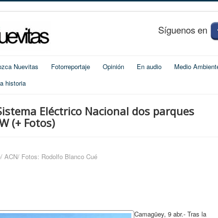
S
í
guenos en
zca Nuevitas
Fotorreportaje
Opinión
En audio
Medio Ambient
 historia
istema Eléctrico Nacional dos parques
W (+ Fotos)
/ ACN/ Fotos: Rodolfo Blanco Cué
Camagüey, 9 abr.- Tras la