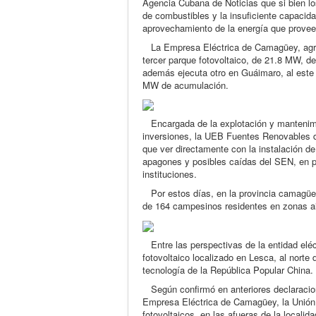
Agencia Cubana de Noticias que si bien lo
de combustibles y la insuficiente capacid
aprovechamiento de la energía que provee 
La Empresa Eléctrica de Camagüey, agregó
tercer parque fotovoltaico, de 21.8 MW, de
además ejecuta otro en Guáimaro, al este
MW de acumulación.
Encargada de la explotación y mantenimie
inversiones, la UEB Fuentes Renovables de
que ver directamente con la instalación de
apagones y posibles caídas del SEN, en po
instituciones.
Por estos días, en la provincia camagüe
de 164 campesinos residentes en zonas ai
Entre las perspectivas de la entidad eléct
fotovoltaico localizado en Lesca, al nort
tecnología de la República Popular China.
Según confirmó en anteriores declaracion
Empresa Eléctrica de Camagüey, la Unión N
fotovoltaicos, en las afueras de la localid