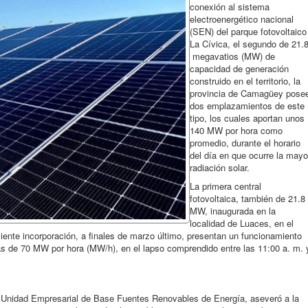
conexión al sistema
electroenergético nacional
(SEN) del parque fotovoltaico
La Cívica, el segundo de 21.
megavatios (MW) de
capacidad de generación
construido en el territorio, la
provincia de Camagüey pose
dos emplazamientos de este
tipo, los cuales aportan unos
140 MW por hora como
promedio, durante el horario
del día en que ocurre la mayo
radiación solar.
La primera central
fotovoltaica, también de 21.8
MW, inaugurada en la
localidad de Luaces, en el
ciente incorporación, a finales de marzo último, presentan un funcionamiento
ás de 70 MW por hora (MW/h), en el lapso comprendido entre las 11:00 a. m. 
 Unidad Empresarial de Base Fuentes Renovables de Energía, aseveró a la